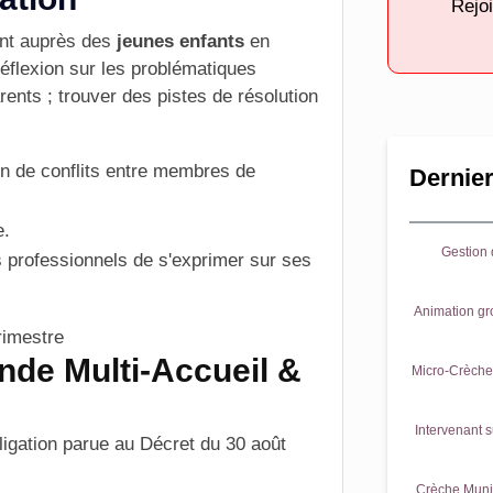
Rejoi
ant auprès des
jeunes enfants
en
éflexion sur les problématiques
rents ; trouver des pistes de résolution
on de conflits entre membres de
Dernier
e.
Gestion d
s
professionnels
de s'exprimer sur ses
Animation gr
rimestre
nde Multi-Accueil &
Micro-Crèche 
Intervenant s
ligation parue au
Décret du 30 août
Crèche Munic