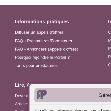
Informations pratiques
I
Diffuser un appels d'offres
C
M
FAQ - Prestataires/Formateurs
P
FAQ - Annonceur (Appels d'offres)
P
Pourquoi rejoindre le Portail ?
C
Tarifs pour prestataires
Lire, écrire...
A
Gérer
Devenir rédacteur
S
Articles - Actualités
P
Pour offrir les meilleures expériences, nous utilison