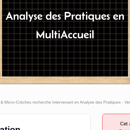
Analyse des Pratiques en
MultiAccueil
l & Micro-Crèches recherche Intervenant en Analyse des Pratiques - V
Cet 
tation