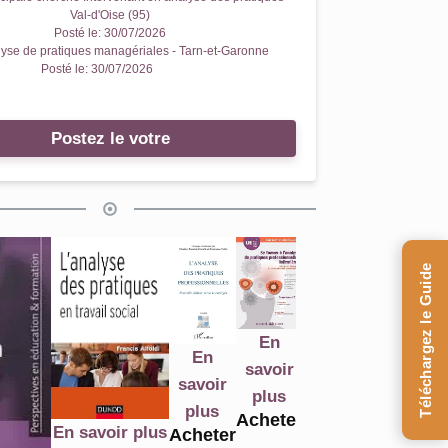
Val-d'Oise (95)
Posté le:
30/07/2026
yse de pratiques managériales - Tarn-et-Garonne
Posté le:
30/07/2026
Postez le votre
En
Téléchargez le Guide
savoir
plus
Acheter
En
En
En
En
savoir
sa
savoir
savoir
savoir
plus
p
plus
plus
plus
Acheter
Ach
Acheter
avoir plus
Acheter
Acheter