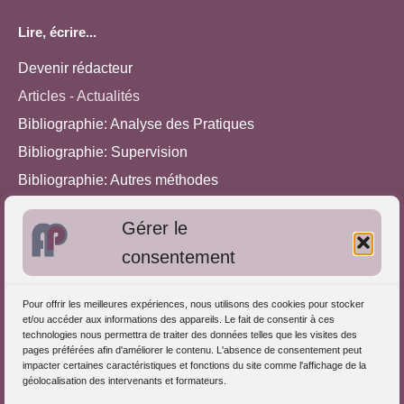
Lire, écrire...
Devenir rédacteur
Articles - Actualités
Bibliographie: Analyse des Pratiques
Bibliographie: Supervision
Bibliographie: Autres méthodes
Approches de l'Analyse des pratiques
Gérer le
consentement
Autres informations
S'inscrire dans l'Annuaire
Pour offrir les meilleures expériences, nous utilisons des cookies pour stocker
et/ou accéder aux informations des appareils. Le fait de consentir à ces
Publiez vos formations
technologies nous permettra de traiter des données telles que les visites des
pages préférées afin d'améliorer le contenu. L'absence de consentement peut
Charte déontologique
impacter certaines caractéristiques et fonctions du site comme l'affichage de la
Références d'intervention
géolocalisation des intervenants et formateurs.