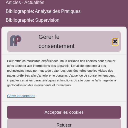
Articles - Actualités
Bibliographie: Analyse des Pratiques
Bibliographie: Supervision
Bibliographie: Autres méthodes
Gérer le
Approches de l'Analyse des pratiques
consentement
Autres informations
Pour offrir les meilleures expériences, nous utilisons des cookies pour stocker
S'inscrire dans l'Annuaire
et/ou accéder aux informations des appareils. Le fait de consentir à ces
technologies nous permettra de traiter des données telles que les visites des
Publiez vos formations
pages préférées afin d'améliorer le contenu. L'absence de consentement peut
impacter certaines caractéristiques et fonctions du site comme l'affichage de la
Charte déontologique
géolocalisation des intervenants et formateurs.
Références d'intervention
Gérer les services
Téléchargez le Guide
Partenaires du Portail
Accepter les cookies
Refuser