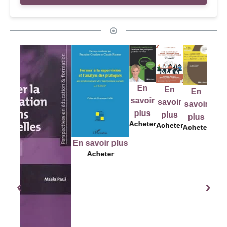
En
En
En
En
E
savoir
savoir
savoir
savoir
savo
plus
plus
plus
plus
plu
Acheter
Acheter
Acheter
Acheter
Ache
En savoir plus
Acheter