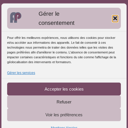
Bibliographie: Autres méthodes
Gérer le
Approches de l'Analyse des pratiques
consentement
Autres informations
Pour offrir les meilleures expériences, nous utilisons des cookies pour stocker
S'inscrire dans l'Annuaire
et/ou accéder aux informations des appareils. Le fait de consentir à ces
technologies nous permettra de traiter des données telles que les visites des
Publiez vos formations
pages préférées afin d'améliorer le contenu. L'absence de consentement peut
impacter certaines caractéristiques et fonctions du site comme l'affichage de la
Charte déontologique
géolocalisation des intervenants et formateurs.
Références d'intervention
Gérer les services
Téléchargez le Guide
Partenaires du Portail
Accepter les cookies
Refuser
Le Portail de l'Analyse des Pratiques © 2025 - Tous droits
Voir les préférences
réservés