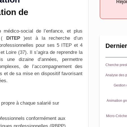
Rejoi
tion de
édico-social de l’enfance, et plus
P (
DITEP
)est à la
recherche
d’un
Dernier
professionnelles pour ses 5 ITEP et 4
 Loire (37). Il s’agira de reprendre la
s une dizaine d’années, permettre
Cherche prest
 complexes, de l’accompagnement des
s et de sa mise en dispositif favorisant
Analyse des p
ées.
Gestion d
Animation gr
propre à chaque salarié sur
Micro-Crèche 
rofessionnels conformément aux
iques professionnelles (RBPP)