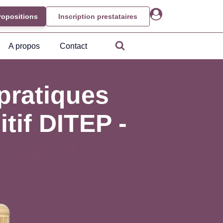
ropositions
Inscription prestataires
A propos
Contact
pratiques
tif DITEP -
 14/09