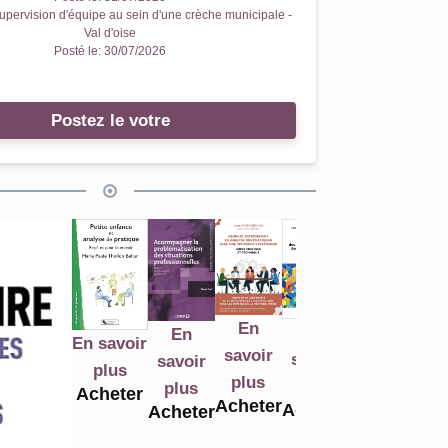
upervision d'équipe au sein d'une crèche municipale -
Val d'oise
Posté le:
30/07/2026
Postez le votre
En
En
En
En
En
E
En savoir
savoir
savoir
savoir
savoir
savoir
sav
plus
plus
plus
plus
plus
plus
Acheter
pl
Acheter
Acheter
Acheter
Acheter
Acheter
Ach