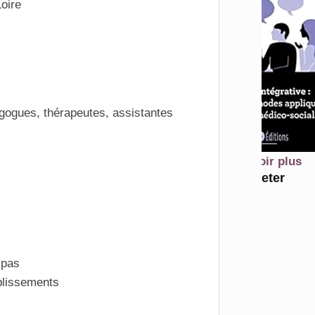
Loire
agogues, thérapeutes, assistantes
En savoir plus
Acheter
 pas
blissements