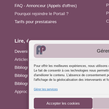
P
FAQ - Annonceur (Appels d'offres)
P
Pourquoi rejoindre le Portail ?
C
Tarifs pour prestataires
Lire, écrire...
A
Gérer
Devenir rédacteur
S
Articles - Actualités
P
Pour offrir les meilleures expériences, nous utilison
Bibliographie: Analyse des Pratiques
C
Le fait de consentir à ces technologies nous permettr
Bibliographie: Supervision
d'améliorer le contenu. L'absence de consentement pe
R
l'affichage de la géolocalisation des intervenants et f
Bibliographie: Autres méthodes
P
Gérer les services
Approches de l'Analyse des pratiques
Accepter les cookies