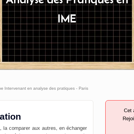
IME
e Intervenant en analyse des pratiques - Paris
Cet 
tation
Rejoi
e, la comparer aux autres, en échanger