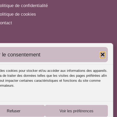
olitique de confidentialité
olitique de cookies
ontact
utres informations
 le consentement
'inscrire dans l'Annuaire
ubliez vos formations
s des cookies pour stocker et/ou accéder aux informations des appareils.
harte déontologique
a de traiter des données telles que les visites des pages préférées afin
ut impacter certaines caractéristiques et fonctions du site comme
éférences d'intervention
ormateurs.
artenaires du Portail
Refuser
Voir les préférences