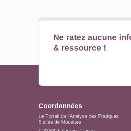
Ne ratez aucune inf
& ressource !
Coordonnées
Le Portail de l'Analyse des Pratiques
5 allée de Mouettes
F-33500 Libourne, France