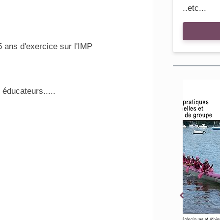
..etc...
 ans d'exercice sur l'IMP
 éducateurs.....
En s
A