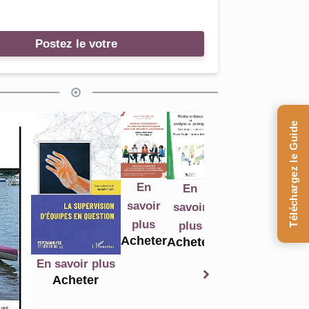
Postez le votre
Téléchargez le Guide
En
En
En
En
En
savoir
savoir
savoir
savoir
savoir
s
plus
plus
plus
plus
plus
p
Acheter
Acheter
Acheter
Acheter
Acheter
Ac
avoir plus
cheter