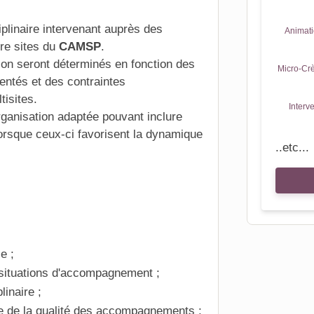
plinaire
intervenant auprès des
Animati
tre sites du
CAMSP
.
on seront déterminés en fonction des
Micro-Crè
entés et des contraintes
tisites.
Interv
rganisation adaptée pouvant inclure
orsque ceux-ci favorisent la dynamique
..etc...
e ;
s situations d'accompagnement ;
linaire ;
nue de la qualité des accompagnements ;