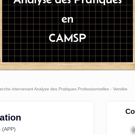
en
CAMSP
che intervenant Analyse des Pratiques Professionnelles - Vendée
Co
tation
s (APP)