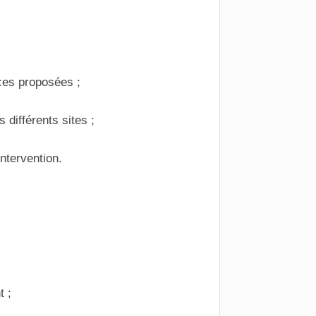
ces proposées ;
 différents sites ;
intervention.
t ;