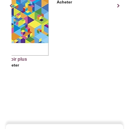
Acheter
lus