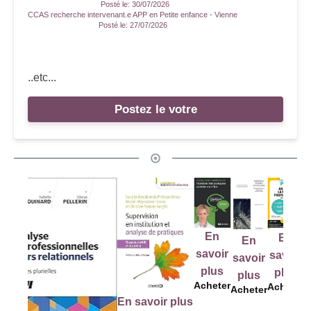
Posté le:
30/07/2026
CCAS recherche intervenant.e APP en Petite enfance - Vienne
Posté le:
27/07/2026
..etc...
Postez le votre
En
savoir
plus
Acheter
En
En
En
E
savoir
savoir
savoir
sav
plus
plus
plus
pl
Acheter
Acheter
Acheter
Ach
En savoir plus