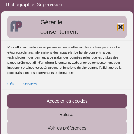
Bibliographie: Supervision
Bibliographie: Autres méthodes
Gérer le
Approches de l'Analyse des pratiques
consentement
Autres informations
Pour offrir les meilleures expériences, nous utilisons des cookies pour stocker
S'inscrire dans l'Annuaire
et/ou accéder aux informations des appareils. Le fait de consentir à ces
technologies nous permettra de traiter des données telles que les visites des
Publiez vos formations
pages préférées afin d'améliorer le contenu. L'absence de consentement peut
impacter certaines caractéristiques et fonctions du site comme l'affichage de la
Charte déontologique
géolocalisation des intervenants et formateurs.
Références d'intervention
Gérer les services
Téléchargez le Guide
Partenaires du Portail
Accepter les cookies
Refuser
Le Portail de l'Analyse des Pratiques © 2025 - Tous droits
Voir les préférences
réservés