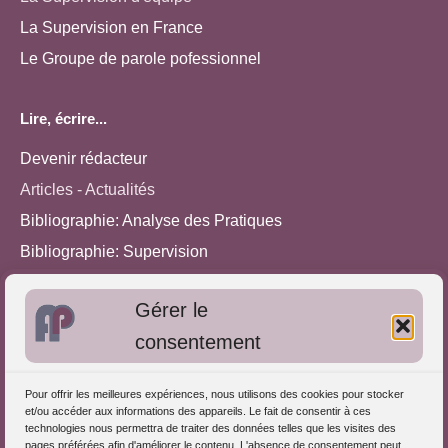
La Supervision en France
Le Groupe de parole pofessionnel
Lire, écrire...
Devenir rédacteur
Articles - Actualités
Bibliographie: Analyse des Pratiques
Bibliographie: Supervision
Bibliographie: Autres méthodes
Gérer le
Approches de l'Analyse des pratiques
consentement
Autres informations
Pour offrir les meilleures expériences, nous utilisons des cookies pour stocker
S'inscrire dans l'Annuaire
et/ou accéder aux informations des appareils. Le fait de consentir à ces
technologies nous permettra de traiter des données telles que les visites des
Publiez vos formations
pages préférées afin d'améliorer le contenu. L'absence de consentement peut