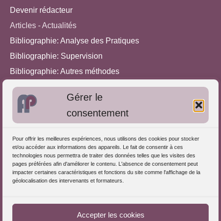
Devenir rédacteur
Articles - Actualités
Bibliographie: Analyse des Pratiques
Bibliographie: Supervision
Bibliographie: Autres méthodes
Approches de l'Analyse des pratiques
Gérer le
consentement
Autres informations
S'inscrire dans l'Annuaire
Pour offrir les meilleures expériences, nous utilisons des cookies pour stocker
et/ou accéder aux informations des appareils. Le fait de consentir à ces
Publiez vos formations
technologies nous permettra de traiter des données telles que les visites des
pages préférées afin d'améliorer le contenu. L'absence de consentement peut
Charte déontologique
impacter certaines caractéristiques et fonctions du site comme l'affichage de la
Références d'intervention
géolocalisation des intervenants et formateurs.
Téléchargez le Guide
Partenaires du Portail
Accepter les cookies