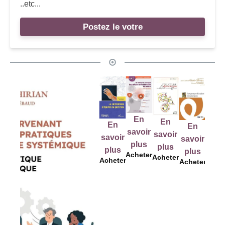
..etc...
Postez le votre
E
En
En
En
En
En
sav
savoir
savoir
savoir
savoir
savoir
pl
plus
plus
plus
plus
plus
Ach
Acheter
Acheter
Acheter
Acheter
Acheter