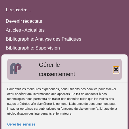
Lire, écrire...
Devenir rédacteur
Articles - Actualités
Bibliographie: Analyse des Pratiques
Bibliographie: Supervision
Bibliographie: Autres méthodes
Gérer le
Approches de l'Analyse des pratiques
consentement
Autres informations
Pour offrir les meilleures expériences, nous utilisons des cookies pour stocker
S'inscrire dans l'Annuaire
et/ou accéder aux informations des appareils. Le fait de consentir à ces
technologies nous permettra de traiter des données telles que les visites des
Publiez vos formations
pages préférées afin d'améliorer le contenu. L'absence de consentement peut
impacter certaines caractéristiques et fonctions du site comme l'affichage de la
Charte déontologique
géolocalisation des intervenants et formateurs.
Références d'intervention
Gérer les services