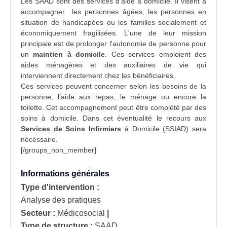
Les SAAD sont des
services d'aide à domicile
. Il visent à
accompagner les
personnes âgées
, les personnes en
situation de
handicapées
ou les familles socialement et
économiquement fragilisées. L'une de leur mission
principale est de prolonger l'autonomie de personne pour
un
maintien à domicile
. Ces services emploient des
aides ménagères et des auxiliaires de vie qui
interviennent directement chez les bénéficiaires.
Ces services peuvent concerner selon les besoins de la
personne, l’aide aux repas, le ménage ou encore la
toilette. Cet accompagnement peut être complété par des
soins à domicile. Dans cet éventualité le recours aux
Services de Soins Infirmiers
à Domicile (
SSIAD
) sera
nécéssaire.
[/groups_non_member]
Informations générales
Type d'intervention :
Analyse des pratiques
Secteur :
Médicosocial
|
Type de structure :
SAAD