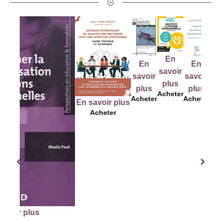
En
En
En
En
E
savoir
savoir
savoir
savoir
sav
plus
plus
plus
plus
pl
Acheter
Acheter
Acheter
Acheter
Ache
En savoir plus
Acheter
us