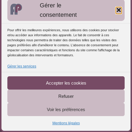
Gérer le
Approches de l'Analyse des pratiques
consentement
Autres informations
Pour offrir les meilleures expériences, nous utilisons des cookies pour stocker
S'inscrire dans l'Annuaire
et/ou accéder aux informations des appareils. Le fait de consentir à ces
technologies nous permettra de traiter des données telles que les visites des
Publiez vos formations
pages préférées afin d'améliorer le contenu. L'absence de consentement peut
impacter certaines caractéristiques et fonctions du site comme l'affichage de la
Charte déontologique
géolocalisation des intervenants et formateurs.
Références d'intervention
Gérer les services
Téléchargez le Guide
Partenaires du Portail
Accepter les cookies
Refuser
Le Portail de l'Analyse des Pratiques © 2025 - Tous droits
Voir les préférences
réservés
Mentions légales