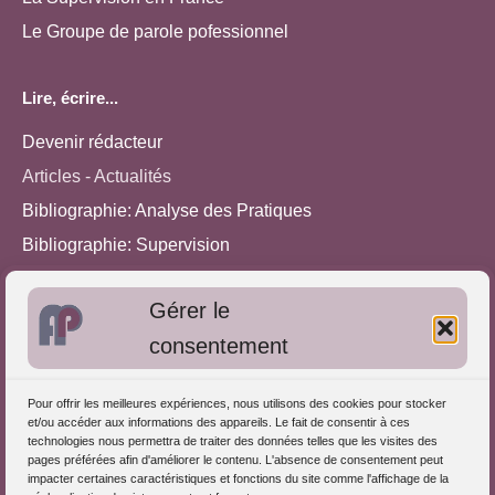
Le Groupe de parole pofessionnel
Lire, écrire...
Devenir rédacteur
Articles - Actualités
Bibliographie: Analyse des Pratiques
Bibliographie: Supervision
Bibliographie: Autres méthodes
Gérer le
Approches de l'Analyse des pratiques
consentement
Autres informations
Pour offrir les meilleures expériences, nous utilisons des cookies pour stocker
S'inscrire dans l'Annuaire
et/ou accéder aux informations des appareils. Le fait de consentir à ces
technologies nous permettra de traiter des données telles que les visites des
Publiez vos formations
pages préférées afin d'améliorer le contenu. L'absence de consentement peut
impacter certaines caractéristiques et fonctions du site comme l'affichage de la
Charte déontologique