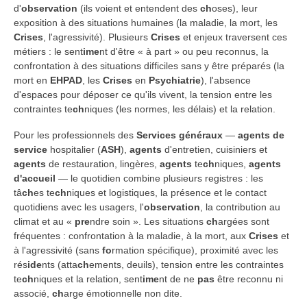
d'
observation
(ils voient et entendent des
ch
oses), leur
exposition à des situations humaines (la maladie, la mort, les
Crises
, l'agressivité). Plusieurs
Crises
et enjeux traversent ces
métiers : le sent
ime
nt d'être « à part » ou peu reconnus, la
confrontation à des situations difficiles sans y être préparés (la
mort en
EHPAD
, les
Crises
en
Psychiatrie
), l'absence
d'espaces pour déposer ce qu'ils vivent, la tension entre les
contraintes te
ch
niques (les normes, les délais) et la relation.
Pour les professionnels des
Services généraux
—
agents de
service
hospitalier (
ASH
),
agents
d'entretien, cuisiniers et
agents
de restauration, lingères,
agents
te
ch
niques,
agents
d'accueil
— le quotidien combine plusieurs registres : les
tâ
ch
es te
ch
niques et logistiques, la présence et le contact
quotidiens avec les usagers, l'
observation
, la contribution au
climat et au «
pre
ndre soin ». Les situations
ch
argées sont
fréquentes : confrontation à la maladie, à la mort, aux
Crises
et
à l'agressivité (sans
fo
rmation spécifique), proximité avec les
rés
ide
nts (atta
ch
ements, deuils), tension entre les contraintes
te
ch
niques et la relation, sent
ime
nt de ne
pas
être reconnu ni
associé,
ch
arge émotionnelle non dite.