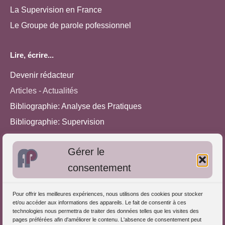
La Supervision en France
Le Groupe de parole pofessionnel
Lire, écrire...
Devenir rédacteur
Articles - Actualités
Bibliographie: Analyse des Pratiques
Bibliographie: Supervision
Bibliographie: Autres méthodes
Gérer le
Approches de l'Analyse des pratiques
consentement
Autres informations
Pour offrir les meilleures expériences, nous utilisons des cookies pour stocker
S'inscrire dans l'Annuaire
et/ou accéder aux informations des appareils. Le fait de consentir à ces
technologies nous permettra de traiter des données telles que les visites des
Publiez vos formations
pages préférées afin d'améliorer le contenu. L'absence de consentement peut