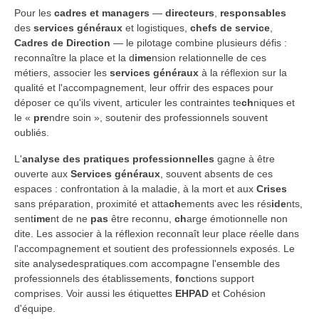
Pour les
cadres et managers
—
directeurs
,
responsables
des
services généraux
et logistiques,
chefs de service
,
Cadres de Direction
— le pilotage combine plusieurs défis :
reconnaître la place et la d
ime
nsion relationnelle de ces
métiers, associer les
services généraux
à la réflexion sur la
qualité et l'accompagnement, leur offrir des espaces pour
déposer ce qu'ils vivent, articuler les contraintes te
ch
niques et
le «
pre
ndre soin », soutenir des professionnels souvent
oubliés.
L'
analyse des pratiques professionnelles
gagne à être
ouverte aux
Services généraux
, souvent absents de ces
espaces : confrontation à la maladie, à la mort et aux
Crises
sans préparation, proximité et atta
ch
ements avec les rés
ide
nts,
sent
ime
nt de ne
pas
être reconnu,
ch
arge émotionnelle non
dite. Les associer à la réflexion reconnaît leur place réelle dans
l'accompagnement et soutient des professionnels exposés. Le
site analysedespratiques.com accompagne l'ensemble des
professionnels des établissements,
fo
nctions support
comprises. Voir aussi les étiquettes
EHPAD
et Cohésion
d'équipe.