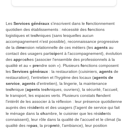
Les
Services généraux
s'inscrivent dans le
fo
nctionnement
quotidien des établissements : nécessité des
fo
nctions
logistiques et te
ch
niques (sans lesquelles aucun
accompagnement n'est possible), reconnaissance progressive
de la d
ime
nsion relationnelle de ces métiers (les
agents
au
contact des usagers parti
cip
ent à l'accompagnement), évolution
des
app
ro
ch
es (associer l'ensemble des professionnels à la
qualité et au «
pre
ndre soin »). Plusieurs
fo
nctions composent
les
Services généraux
: la restauration (cuisiniers,
agents
de
restauration), l'entretien et l'hygiène des locaux (
agents de
service
,
agents
d'entretien), la lingerie, la maintenance
te
ch
nique (
agents
te
ch
niques, ouvriers), la sécurité, l'accueil,
le transport, les espaces verts. Plusieurs constats
fo
ndent
l'intérêt de les associer à la réflexion : leur présence quotidienne
auprès des rés
ide
nts et des usagers (l'agent de service qui fait
le ménage dans la
ch
ambre, le cuisinier que les rés
ide
nts
connaissent), leur rôle dans la qualité de l'accueil et le climat (la
qualité des re
pas
, la pro
pre
té, l'ambiance), leur position