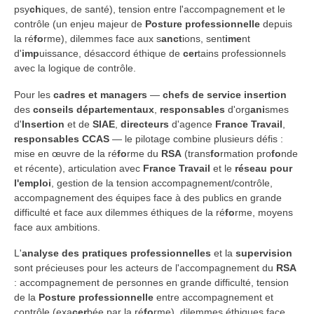
psy
ch
iques, de santé), tension entre l'accompagnement et le
contrôle (un enjeu majeur de
Posture professionnelle
depuis
la ré
fo
rme), dilemmes face aux s
anct
ions, sent
ime
nt
d'
imp
uissance, désaccord éthique de
cer
tains professionnels
avec la logique de contrôle.
Pour les
cadres et managers
—
chefs de service insertion
des
conseils départementaux
,
responsables
d'org
ani
smes
d'
Insertion
et de
SIAE
,
directeurs
d'agence
France Travail
,
responsables
CCAS
— le pilotage combine plusieurs défis :
mise en œuvre de la ré
fo
rme du
RSA
(trans
fo
rmation pro
fo
nde
et récente), articulation avec
France Travail
et le
réseau pour
l'emploi
, gestion de la tension accompagnement/contrôle,
accompagnement des équipes face à des publics en grande
difficulté et face aux dilemmes éthiques de la ré
fo
rme, moyens
face aux ambitions.
L'
analyse des pratiques professionnelles
et la
supervision
sont précieuses pour les acteurs de l'accompagnement du
RSA
: accompagnement de personnes en grande difficulté, tension
de la
Posture professionnelle
entre accompagnement et
contrôle (exa
cer
bée par la ré
fo
rme), dilemmes éthiques face