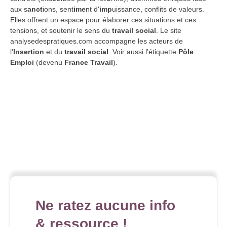
aux s
anct
ions, sent
ime
nt d'
imp
uissance, conflits de valeurs.
Elles offrent un espace pour élaborer ces situations et ces
tensions, et soutenir le sens du
travail social
. Le site
analysedespratiques.com accompagne les acteurs de
l'
Insertion
et du
travail social
. Voir aussi l'étiquette
Pôle
Emploi
(devenu
France Travail
).
Ne ratez aucune info
& ressource !