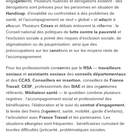
enga
gem
ents. Plusieurs nuances et dérogations existent : des
dérogations sont prévues pour les personnes en situation de
Handicap
, d'invalidité ou confrontées à des problèmes de
santé, et l'accompagnement se veut « global » et
ada
pté à
ch
acun. Plusieurs
Crises
et débats entourent la ré
fo
rme : le
Conseil national des politiques de
lutte contre la pauvreté
et
l'exclusion sociale a pointé des risques d'exclusion sociale, de
stigmatisation ou de paupérisation, ainsi que des
préoccupations sur les s
anct
ions et sur les moyens réels de
l'accompagnement.
Pour les professionnels con
cer
nés par le
RSA
—
travailleurs
sociaux
et
assistants sociaux
des
conseils départementaux
et des
CCAS
,
Conseillers en insertion
, conseillers de
France
Travail
,
CESF
, professionnels des
SIAE
et des org
ani
smes
référents,
Médiateur santé
— le quotidien combine plusieurs
registres : l'accompagnement social et professionnel des
bénéficiaires, l'élaboration et le suivi du
contrat d'engagement
,
la levée des freins (lo
gem
ent, santé, mobilité, garde d'enfants),
l'articulation avec
France Travail
et les partenaires. Les
situations
ch
argées sont fréquentes : bénéficiaires cumulant de
lourdes difficultés (précarité, problématiques sociales,