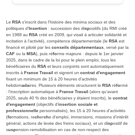
Le
RSA
s'inscrit dans l'histoire des minima sociaux et des
politiques d'
Insertion
: succession des d
isp
ositifs (du RMI créé
en 1988 au
RSA
créé en 2009, qui visait à articuler solidarité et
incitation à l'activité), compétence départementale (le
RSA
est
financé et piloté par les
conseils départementaux
, versé par la
CAF
ou la
MSA
), puis ré
fo
rme majeure : depuis le 1er janvier
2025, dans le cadre de la loi pour le plein emploi, tous les
bénéficiaires du
RSA
et leurs conjoints sont automatiquement
inscrits à
France Travail
et signent un
contrat d'engagement
fixant un minimum de 15 à 20 heures d'activités
hebdom
ada
ires. Plusieurs éléments structurent le
RSA
ré
fo
rmé
: l'inscription automatique à
France Travail
(alors qu'avant
2025, seuls 40 % des bénéficiaires y étaient inscrits), le
contrat
d'engagement
(objectifs d'
insertion sociale et
professionnelle
personnalisés), les 15 à 20 heures d'activités
(
fo
rmations, re
ch
er
ch
e d'emploi, immersions, missions d'intérêt
général, actions de levée des freins sociaux), et un d
isp
ositif de
s
usp
ension-remobilisation en cas de non-respect des