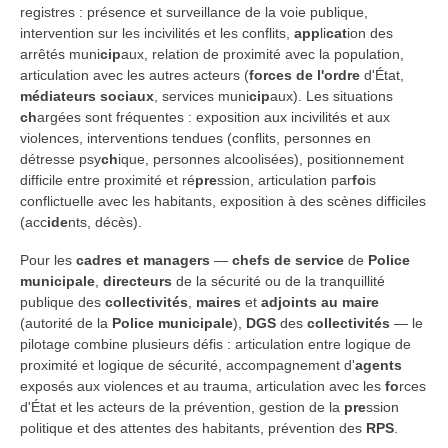
registres : présence et surveillance de la voie publique,
intervention sur les incivilités et les conflits,
app
li
cat
ion des
arrêtés muni
cip
aux, relation de proximité avec la population,
articulation avec les autres acteurs (
forces de l'ordre
d'État,
médiateurs sociaux
, services muni
cip
aux). Les situations
ch
argées sont fréquentes : exposition aux incivilités et aux
violences, interventions tendues (conflits, personnes en
détresse psy
ch
ique, personnes alcoolisées), positionnement
difficile entre proximité et ré
pre
ssion, articulation par
fo
is
conflictuelle avec les habitants, exposition à des scènes difficiles
(acc
ide
nts, décès).
Pour les
cadres et managers
—
chefs de service
de
Police
municipale
,
directeurs
de la sécurité ou de la tranquillité
publique des
collectivités
,
maires
et
adjoints au maire
(autorité de la
Police municipale
),
DGS
des
collectivités
— le
pilotage combine plusieurs défis : articulation entre logique de
proximité et logique de sécurité, accompagnement d'
agents
exposés aux violences et au trauma, articulation avec les
fo
rces
d'État et les acteurs de la prévention, gestion de la
pre
ssion
politique et des attentes des habitants, prévention des
RPS
.