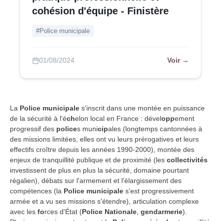
cohésion d'équipe - Finistère
#Police municipale
Voir →
01/08/2024
La
Police municipale
s'inscrit dans une montée en puissance
de la sécurité à l'é
ch
elon local en France : dével
opp
ement
progressif des
police
s muni
cip
ales (longtemps cantonnées à
des missions limitées, elles ont vu leurs prérogatives et leurs
effectifs croître depuis les années 1990-2000), montée des
enjeux de tranquillité publique et de proximité (les
collectivités
investissent de plus en plus la sécurité, domaine pourtant
régalien), débats sur l'armement et l'élargissement des
compétences (la
Police municipale
s'est progressivement
armée et a vu ses missions s'étendre), articulation complexe
avec les
fo
rces d'État (
Police Nationale
,
gendarmerie
).