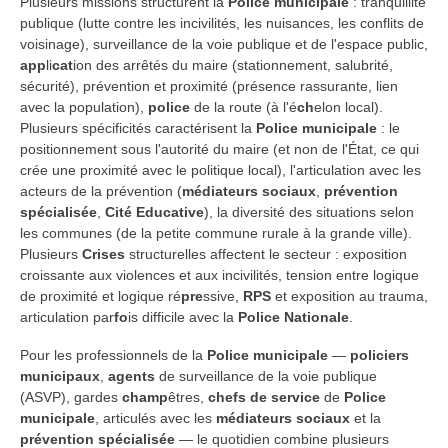
Plusieurs missions structurent la
Police municipale
: tranquillité
publique (lutte contre les incivilités, les nuisances, les conflits de
voisinage), surveillance de la voie publique et de l'espace public,
app
li
cat
ion des arrêtés du maire (stationnement, salubrité,
sécurité), prévention et proximité (présence rassurante, lien
avec la population),
police
de la route (à l'é
ch
elon local).
Plusieurs spécificités caractérisent la
Police municipale
: le
positionnement sous l'autorité du maire (et non de l'État, ce qui
crée une proximité avec le politique local), l'articulation avec les
acteurs de la prévention (
médiateurs sociaux
,
prévention
spécialisée
,
Cité Educative
), la diversité des situations selon
les communes (de la petite commune rurale à la grande ville).
Plusieurs
Crises
structurelles affectent le secteur : exposition
croissante aux violences et aux incivilités, tension entre logique
de proximité et logique ré
pre
ssive,
RPS
et exposition au trauma,
articulation par
fo
is difficile avec la
Police Nationale
.
Pour les professionnels de la
Police municipale
—
policiers
municipaux
,
agents
de surveillance de la voie publique
(ASVP), gardes
ch
amp
êtres,
chefs de service
de
Police
municipale
, articulés avec les
médiateurs sociaux
et la
prévention spécialisée
— le quotidien combine plusieurs