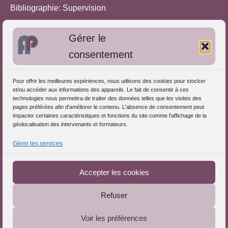
Bibliographie: Supervision
Bibliographie: Autres méthodes
Gérer le
Approches de l'Analyse des pratiques
consentement
Autres informations
Pour offrir les meilleures expériences, nous utilisons des cookies pour stocker
S'inscrire dans l'Annuaire
et/ou accéder aux informations des appareils. Le fait de consentir à ces
technologies nous permettra de traiter des données telles que les visites des
Publiez vos formations
pages préférées afin d'améliorer le contenu. L'absence de consentement peut
impacter certaines caractéristiques et fonctions du site comme l'affichage de la
Charte déontologique
géolocalisation des intervenants et formateurs.
Références d'intervention
Gérer les services
Partenaires du Portail
Accepter les cookies
Refuser
Le Portail de l'Analyse des Pratiques © 2025 - Tous droits
Voir les préférences
réservés