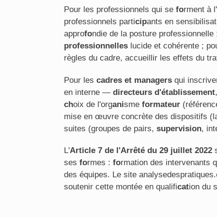
Pour les professionnels qui se
fo
rment à 
professionnels parti
cip
ants en sensibilisa
appro
fo
ndie de la posture professionnelle 
professionnelles
lucide et cohérente ; pou
règles du cadre, accueillir les effets du tr
Pour les
cadres et managers
qui inscrive
en interne —
directeurs d'établissement
ch
oix de l'org
ani
sme
formateur
(référence
mise en œuvre concrète des dispositifs (
suites (groupes de pairs,
supervision
, in
L'
Article 7 de l'Arrêté du 29 juillet 2022
s
ses
fo
rmes :
fo
rmation des intervenants qu
des équipes. Le site analysedespratiques
soutenir cette montée en qualifi
cat
ion du 