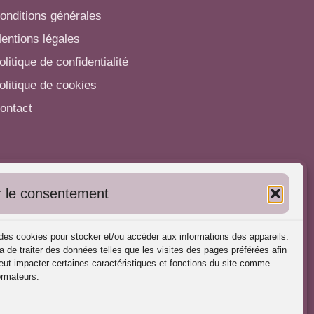
onditions générales
entions légales
olitique de confidentialité
olitique de cookies
ontact
utres informations
 le consentement
'inscrire dans l'Annuaire
ubliez vos formations
s des cookies pour stocker et/ou accéder aux informations des appareils.
harte déontologique
a de traiter des données telles que les visites des pages préférées afin
ut impacter certaines caractéristiques et fonctions du site comme
éférences d'intervention
ormateurs.
artenaires du Portail