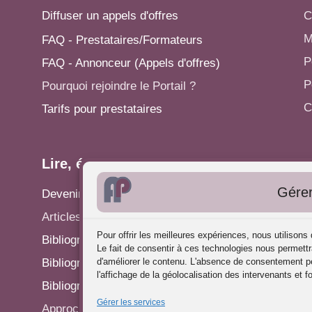
Diffuser un appels d'offres
C
M
FAQ - Prestataires/Formateurs
P
FAQ - Annonceur (Appels d'offres)
P
Pourquoi rejoindre le Portail ?
C
Tarifs pour prestataires
Lire, écrire...
A
Gérer
Devenir rédacteur
S
Articles - Actualités
P
Pour offrir les meilleures expériences, nous utilison
Bibliographie: Analyse des Pratiques
C
Le fait de consentir à ces technologies nous permettr
d'améliorer le contenu. L'absence de consentement pe
Bibliographie: Supervision
R
l'affichage de la géolocalisation des intervenants et f
Bibliographie: Autres méthodes
P
Gérer les services
Approches de l'Analyse des pratiques