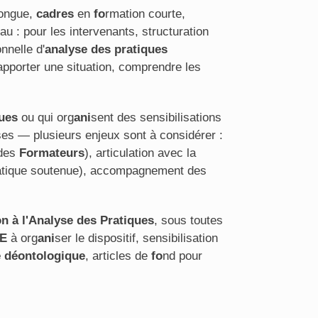
longue,
cadres
en
fo
rmation courte,
au : pour les intervenants, structuration
onnelle d'
analyse des pratiques
r apporter une situation, comprendre les
ques
ou qui org
ani
sent des sensibilisations
es — plusieurs enjeux sont à considérer :
 des
Formateurs
), articulation avec la
pratique soutenue), accompagnement des
n à l'Analyse des Pratiques
, sous toutes
JE
à org
ani
ser le dispositif, sensibilisation
e déontologique
, articles de
fo
nd pour