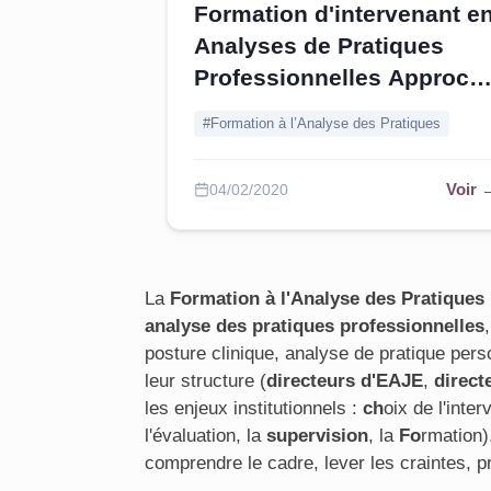
Formation d'intervenant e
Analyses de Pratiques
Professionnelles Approch
intégrative psychosociale
#Formation à l’Analyse des Pratiques
et clinique
Voir 
04/02/2020
La
Formation à l'Analyse des Pratiques
analyse des pratiques professionnelles
posture clinique, analyse de pratique pers
leur structure (
directeurs d'EAJE
,
direct
les enjeux institutionnels :
ch
oix de l'inte
l'évaluation, la
supervision
, la
Fo
rmation)
comprendre le cadre, lever les craintes, p