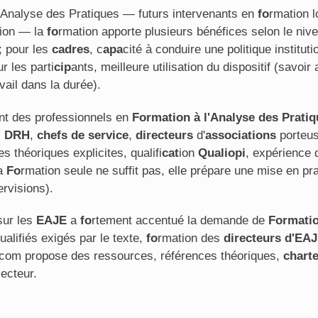
l'Analyse des Pratiques — futurs intervenants en
fo
rmation 
tion — la
fo
rmation apporte plusieurs bénéfices selon le nive
; pour les
cadres
, c
apa
cité à conduire une politique instituti
r les parti
cip
ants, meilleure utilisation du dispositif (savoi
avail dans la durée).
nt des professionnels en
Formation à l'Analyse des Prati
,
DRH
,
chefs de service
,
directeurs
d'
associations
porteus
s théoriques explicites, qualifi
cat
ion
Qualiopi
, expérience
la
Fo
rmation seule ne suffit pas, elle prépare une mise en 
tervisions).
ur les
EAJE
a
fo
rtement accentué la demande de
Formatio
alifiés exigés par le texte,
fo
rmation des
directeurs d'EA
.com propose des ressources, références théoriques,
chart
secteur.