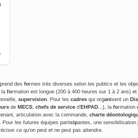
n
e
→
prend des
fo
rmes très diverses selon les publics et les obje
, la
fo
rmation est longue (200 à 400 heures sur 1 à 2 ans) et
onnelle,
supervision
. Pour les
cadres
qui org
ani
sent un
Dis
eurs
de
MECS
,
chefs de service
d'
EHPAD
...), la
fo
rmation 
rvenant, articulation avec la commande,
charte déontologiq
. Pour les futures équipes parti
cip
antes, une sensibilisation 
réciser ce qu'on peut et ne peut pas attendre.