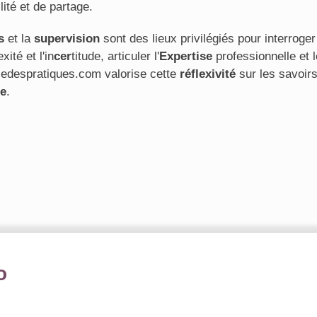
ité et de partage.
s
et la
supervision
sont des lieux privilégiés pour interroger 
ité et l'in
cer
titude, articuler l'
Expertise
professionnelle et 
ysedespratiques.com valorise cette
réflexivité
sur les savoirs
le
.
o