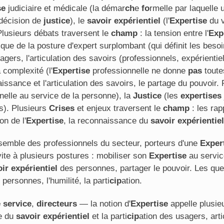
se
judiciaire et médicale (la démar
ch
e
fo
rmelle par laquelle 
 décision de
justice
), le
savoir expérientiel
(l'
Expertise
du v
Plusieurs débats traversent le
ch
amp
: la tension entre l'
Exp
itique de la posture d'expert surplombant (qui définit les bes
gers, l'articulation des savoirs (professionnels, expérientiel
a complexité (l'
Expertise
professionnelle ne donne
pas
toutes
aissance et l'articulation des savoirs, le partage du pouvoir.
elle au service de la personne), la
Justice
(les
expertises
). Plusieurs
Crises
et enjeux traversent le
ch
amp
: les rap
on de l'
Expertise
, la reconnaissance du
savoir expérientiel
semble des professionnels du secteur, porteurs d'une
Exper
ite à plusieurs postures : mobiliser son
Expertise
au servic
ir expérientiel
des personnes, partager le pouvoir. Les ques
 personnes, l'humilité, la parti
cip
ation.
 service
,
directeurs
— la notion d'
Expertise
appelle plusieur
ce du
savoir expérientiel
et la parti
cip
ation des usagers, arti