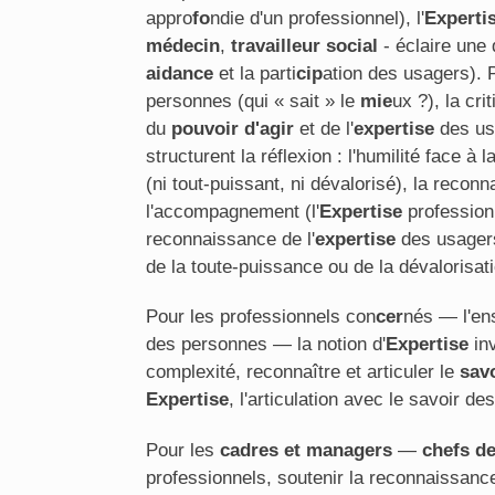
appro
fo
ndie d'un professionnel), l'
Experti
médecin
,
travailleur social
- éclaire une
aidance
et la parti
cip
ation des usagers). 
personnes (qui « sait » le
mie
ux ?), la cr
du
pouvoir d'agir
et de l'
expertise
des usa
structurent la réflexion : l'humilité face à l
(ni tout-puissant, ni dévalorisé), la reconn
l'accompagnement (l'
Expertise
professionn
reconnaissance de l'
expertise
des usagers
de la toute-puissance ou de la dévalorisati
Pour les professionnels con
cer
nés — l'en
des personnes — la notion d'
Expertise
inv
complexité, reconnaître et articuler le
savo
Expertise
, l'articulation avec le savoir des
Pour les
cadres et managers
—
chefs de
professionnels, soutenir la reconnaissan