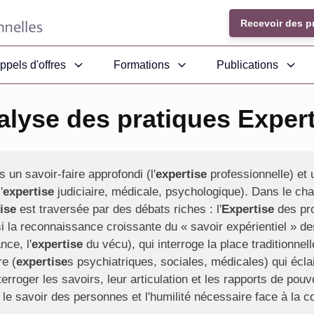
Recevoir des p
ppels d'offres
Formations
Publications
alyse des pratiques Expert
s un savoir-faire approfondi (l'
expertise
professionnelle) et
'
expertise
judiciaire, médicale, psychologique). Dans le ch
ise
est traversée par des débats riches : l'
Expertise
des pro
i la reconnaissance croissante du « savoir expérientiel » d
ce, l'
expertise
du vécu), qui interroge la place traditionnell
re (
expertise
s psychiatriques, sociales, médicales) qui éclai
nterroger les savoirs, leur articulation et les rapports de po
 le savoir des personnes et l'humilité nécessaire face à la c