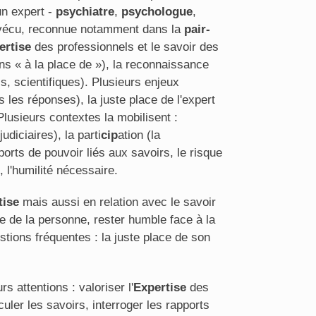
un expert -
psychiatre
,
psychologue
,
écu, reconnue notamment dans la
pair-
ertise
des professionnels et le savoir des
oins « à la place de »), la reconnaissance
s, scientifiques). Plusieurs enjeux
 les réponses), la juste place de l'expert
 Plusieurs contextes la mobilisent :
judiciaires), la parti
cip
ation (la
ports de pouvoir liés aux savoirs, le risque
, l'humilité nécessaire.
tise
mais aussi en relation avec le savoir
e de la personne, rester humble face à la
tions fréquentes : la juste place de son
s attentions : valoriser l'
Expertise
des
culer les savoirs, interroger les rapports