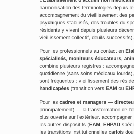
L'
Etablissement d'accueil non médicali
harmonisation des terminologies depuis le 
accompagnement du vieillissement des pers
psy
ch
iques stabilisés, des troubles du sp
résidents y vivent depuis plusieurs décenni
vieillissement collectif, deuils successifs).
Pour les professionnels au contact en
Eta
spécialisés
,
moniteurs-éducateurs
,
ani
combine plusieurs registres : accompagn
quotidienne (sans soins médicaux lourds)
sont fréquentes : vieillissement des réside
handicapées
(transition vers
EAM
ou
EH
Pour les
cadres et managers
—
directe
prin
cip
alement) — la transformation de l'of
plus ouverte sur l'extérieur, accompagner l
les autres dispositifs (
EAM
,
EHPAD
spéci
les transitions institutionnelles parfois do