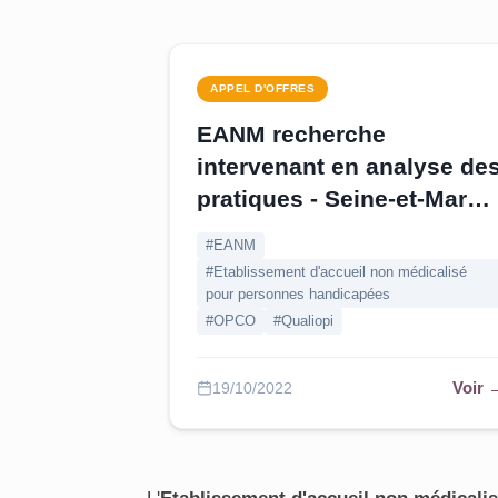
APPEL D'OFFRES
EANM recherche
intervenant en analyse de
pratiques - Seine-et-Marne
|
Pourvu au 26/10
#EANM
#Etablissement d'accueil non médicalisé
pour personnes handicapées
#OPCO
#Qualiopi
Voir 
19/10/2022