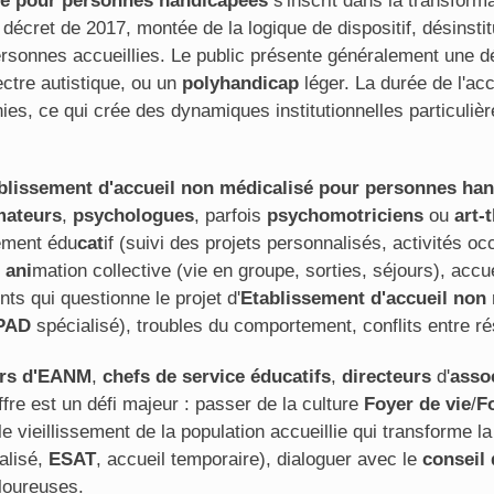
sé pour personnes handicapées
s'inscrit dans la transforma
décret de 2017, montée de la logique de dispositif, désinstit
onnes accueillies. Le public présente généralement une défi
ectre autistique, ou un
polyhandicap
léger. La durée de l'ac
es, ce qui crée des dynamiques institutionnelles particulière
blissement d'accueil non médicalisé pour personnes ha
mateurs
,
psychologues
, parfois
psychomotriciens
ou
art-
ement édu
cat
if (suivi des projets personnalisés, activités 
,
ani
mation collective (vie en groupe, sorties, séjours), accu
nts qui questionne le projet d'
Etablissement d'accueil non
PAD
spécialisé), troubles du comportement, conflits entre ré
urs d'EANM
,
chefs de service éducatifs
,
directeurs
d'
asso
fre est un défi majeur : passer de la culture
Foyer de vie
/
F
e vieillissement de la population accueillie qui transforme la
alisé,
ESAT
, accueil temporaire), dialoguer avec le
conseil
uloureuses.