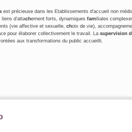
s
est précieuse dans les Etablissements d'accueil non médi
iens d'atta
ch
ement forts, dynamiques
fam
iliales complexes
nts (vie affective et sexuelle,
ch
oix de vie), accompagnemen
pace pour élaborer collectivement le travail. La
supervision d
ontées aux transformations du public accueilli.
o