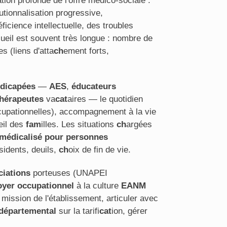
tion profonde de l'offre médico-sociale :
utionnalisation progressive,
cience intellectuelle, des troubles
cueil est souvent très longue : nombre de
s (liens d'atta
ch
ement forts,
ndicapées
—
AES
,
éducateurs
thérapeutes
va
cat
aires — le quotidien
occupationnelles), accompagnement à la vie
eil des
fam
illes. Les situations
ch
argées
 médicalisé pour personnes
sidents, deuils,
ch
oix de fin de vie.
ciations
porteuses (UNAPEI
oyer occupationnel
à la culture
EANM
 mission de l'établissement, articuler avec
 départemental
sur la tarifi
cat
ion, gérer