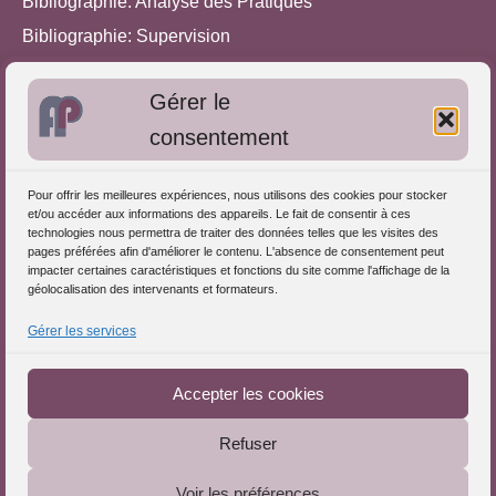
Bibliographie: Analyse des Pratiques
Bibliographie: Supervision
Bibliographie: Autres méthodes
Gérer le
Approches de l'Analyse des pratiques
consentement
Autres informations
Pour offrir les meilleures expériences, nous utilisons des cookies pour stocker
S'inscrire dans l'Annuaire
et/ou accéder aux informations des appareils. Le fait de consentir à ces
technologies nous permettra de traiter des données telles que les visites des
Publiez vos formations
pages préférées afin d'améliorer le contenu. L'absence de consentement peut
impacter certaines caractéristiques et fonctions du site comme l'affichage de la
Charte déontologique
géolocalisation des intervenants et formateurs.
Références d'intervention
Gérer les services
Partenaires du Portail
Accepter les cookies
Refuser
Le Portail de l'Analyse des Pratiques © 2025 - Tous droits
Voir les préférences
réservés