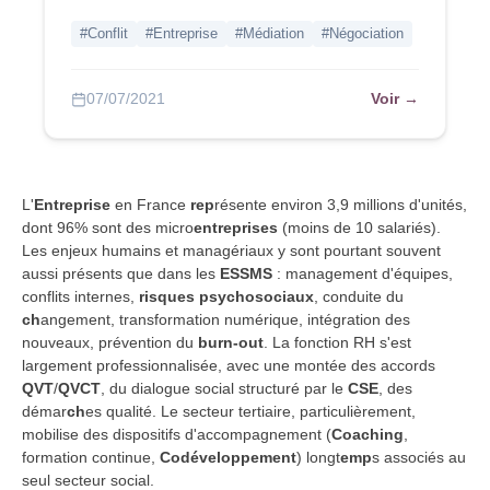
#Conflit
#Entreprise
#Médiation
#Négociation
Voir →
07/07/2021
L'
Entreprise
en France
rep
résente environ 3,9 millions d'unités,
dont 96% sont des micro
entreprises
(moins de 10 salariés).
Les enjeux humains et managériaux y sont pourtant souvent
aussi présents que dans les
ESSMS
: management d'équipes,
conflits internes,
risques psychosociaux
, conduite du
ch
angement, transformation numérique, intégration des
nouveaux, prévention du
burn-out
. La fonction RH s'est
largement professionnalisée, avec une montée des accords
QVT
/
QVCT
, du dialogue social structuré par le
CSE
, des
démar
ch
es qualité. Le secteur tertiaire, particulièrement,
mobilise des dispositifs d'accompagnement (
Coaching
,
formation continue,
Codéveloppement
) longt
emp
s associés au
seul secteur social.