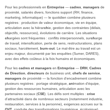
Pour les professionnels en
Entreprise
—
cadres
,
managers
de
proximité, salariés divers, fonctions support (RH, finance,
marketing, informatique) — le quotidien combine plusieurs
registres : production de valeur économique, vie en équipe,
articulation avec la hiérar
ch
ie, gestion des contraintes (délais,
objectifs, ressources), évolutions de carrière. Les situations
ch
argées sont fréquentes : conflits interpersonnels, sur
ch
arge
de travail, intensification, perte de sens, restructurations, plans
sociaux, harcèlement,
burn-out
. Le mal-être au travail est un
enjeu majeur, documenté par les enquêtes (Sumer, DARES),
avec des effets coûteux à la fois humains et économiques.
Pour les
cadres et managers
en
Entreprise
—
DRH
,
Cadres
de Direction
,
directeurs
de business unit,
chefs de service
,
managers
de proximité — la fonction d'encadrement combine
plusieurs registres : portage stratégique,
ani
mation d'équipe,
gestion des ressources humaines, articulation avec les
partenaires sociaux (
CSE
). Les défis sont multiples :
crise
d'attractivité dans de nombreux secteurs (notamment industrie,
restauration, services à la personne), exigences accrues sur la
QVT
, conduite des transformations (numérique, écologique).