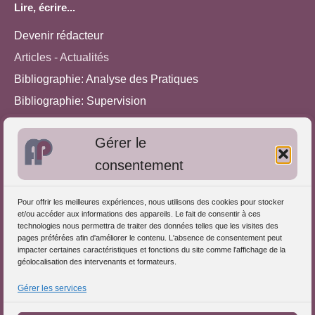
Lire, écrire...
Devenir rédacteur
Articles - Actualités
Bibliographie: Analyse des Pratiques
Bibliographie: Supervision
Bibliographie: Autres méthodes
Gérer le
Approches de l'Analyse des pratiques
consentement
Autres informations
Pour offrir les meilleures expériences, nous utilisons des cookies pour stocker
S'inscrire dans l'Annuaire
et/ou accéder aux informations des appareils. Le fait de consentir à ces
technologies nous permettra de traiter des données telles que les visites des
Publiez vos formations
pages préférées afin d'améliorer le contenu. L'absence de consentement peut
impacter certaines caractéristiques et fonctions du site comme l'affichage de la
Charte déontologique
géolocalisation des intervenants et formateurs.
Références d'intervention
Gérer les services
Partenaires du Portail