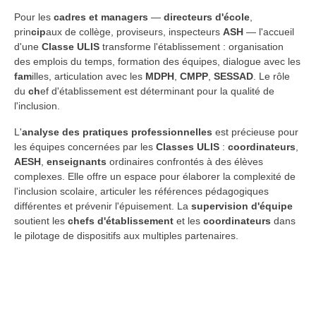
Pour les
cadres et managers
—
directeurs d'école
,
prin
cip
aux de collège, proviseurs, inspecteurs
ASH
— l'accueil
d'une
Classe ULIS
transforme l'établissement : organisation
des emplois du temps, formation des équipes, dialogue avec les
fam
illes, articulation avec les
MDPH
,
CMPP
,
SESSAD
. Le rôle
du
ch
ef d'établissement est déterminant pour la qualité de
l'inclusion.
L'
analyse des pratiques professionnelles
est précieuse pour
les équipes concernées par les
Classes ULIS
:
coordinateurs
,
AESH
,
enseignants
ordinaires confrontés à des élèves
complexes. Elle offre un espace pour élaborer la complexité de
l'inclusion scolaire, articuler les références pédagogiques
différentes et prévenir l'épuisement. La
supervision d'équipe
soutient les
chefs d'établissement
et les
coordinateurs
dans
le pilotage de dispositifs aux multiples partenaires.