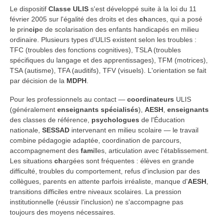
Le dispositif
Classe ULIS
s'est développé suite à la loi du 11
février 2005 sur l'égalité des droits et des
ch
ances, qui a posé
le prin
cip
e de scolarisation des enfants handicapés en milieu
ordinaire. Plusieurs types d'ULIS existent selon les troubles :
TFC (troubles des fonctions cognitives), TSLA (troubles
spécifiques du langage et des apprentissages), TFM (motrices),
TSA (autisme), TFA (auditifs), TFV (visuels). L'orientation se fait
par décision de la
MDPH
.
Pour les professionnels au contact —
coordinateurs
ULIS
(généralement
enseignants spécialisés
),
AESH
,
enseignants
des classes de référence,
psychologues
de l'Éducation
nationale,
SESSAD
intervenant en milieu scolaire — le travail
combine pédagogie adaptée, coordination de parcours,
accompagnement des
fam
illes, articulation avec l'établissement.
Les situations
ch
argées sont fréquentes : élèves en grande
difficulté, troubles du comportement, refus d'inclusion par des
collègues, parents en attente parfois irréaliste, manque d'
AESH
,
transitions difficiles entre niveaux scolaires. La pression
institutionnelle (réussir l'inclusion) ne s'accompagne pas
toujours des moyens nécessaires.