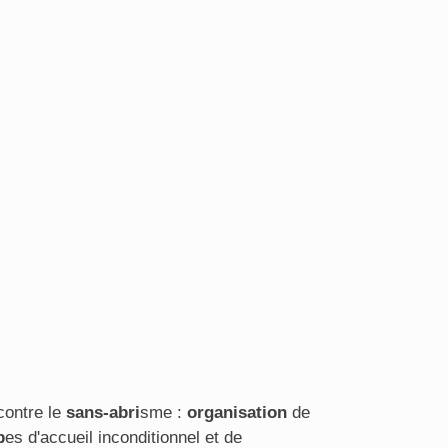
contre le
sans-abri
sme :
organisation
de
p
es d'accueil inconditionnel et de