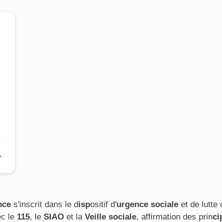
s
→
nce
s'inscrit dans le d
isp
ositif d'
urgence sociale
et de lutte 
ec le
115
, le
SIAO
et la
Veille sociale
, affirmation des prin
ci