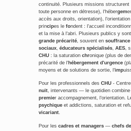
continuité. Plusieurs missions structurent
toute personne en détresse), l'héber
gem
e
accès aux droits, orientation), l'orientati
prin
cip
es le
fo
ndent : l'accueil inconditio
et la mise à l'abri. Plusieurs publics y son
grande précarité
, souvent en
souffrance
sociaux
,
éducateurs spécialisés
,
AES
, 
CHU
: la saturation
chr
onique (plus de dem
précarité de l'
hébergement d'urgence
(pl
moyens et de solutions de sortie, l'
imp
uis
Pour les professionnels des
CHU
- Centre
nuit
, intervenants — le quotidien combine pl
pre
mie
r accompagnement, l'orientation. L
psychique
et addictions, saturation et re
vicariant
.
Pour les
cadres et managers
—
chefs de