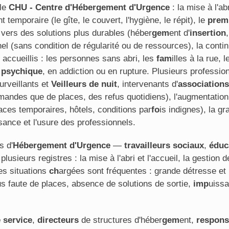
 le
CHU - Centre d'Hébergement d'Urgence
: la mise à l'ab
nt temporaire (le gîte, le couvert, l'hygiène, le répit), le
pre
m
on vers des solutions plus durables (héber
gem
ent d'
insertion
,
nnel (sans condition de régularité ou de ressources), la conti
t accueillis : les personnes sans abri, les
fam
illes à la rue,
 psychique
, en addiction ou en rupture. Plusieurs professio
surveillants et
Veilleurs de nuit
, intervenants d'
associations
andes que de places, des refus quotidiens), l'augmentation e
aces temporaires, hôtels, conditions par
fo
is indignes), la g
sance et l'usure des professionnels.
s d'
Hébergement d'Urgence
—
travailleurs sociaux
,
éduc
usieurs registres : la mise à l'abri et l'accueil, la gestion de
es situations
ch
argées sont fréquentes : grande détresse et 
fus faute de places, absence de solutions de sortie,
imp
uiss
 service
,
directeurs
de structures d'héber
gem
ent,
respons