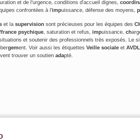
uration et de l'urgence, conditions d'accueil dignes,
coordin
quipes confrontées à l'
imp
uissance, défense des moyens,
p
s
et la
supervision
sont précieuses pour les équipes des
C
ffrance psychique
, saturation et refus,
imp
uissance,
ch
arg
 situations et soutenir des professionnels très exposés. L
éber
gem
ent. Voir aussi les étiquettes
Veille sociale
et
AVDL
vent trouver un soutien
ada
pté.
o