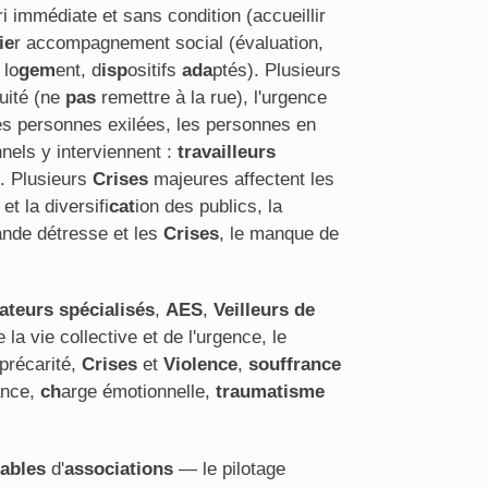
ri immédiate et sans condition (accueillir
ie
r accompagnement social (évaluation,
 lo
gem
ent, d
isp
ositifs
ada
ptés). Plusieurs
nuité (ne
pas
remettre à la rue), l'urgence
 les personnes exilées, les personnes en
nnels y interviennent :
travailleurs
. Plusieurs
Crises
majeures affectent les
t la diversifi
cat
ion des publics, la
rande détresse et les
Crises
, le manque de
ateurs spécialisés
,
AES
,
Veilleurs de
 la vie collective et de l'urgence, le
précarité,
Crises
et
Violence
,
souffrance
ance,
ch
arge émotionnelle,
traumatisme
ables
d'
associations
— le pilotage