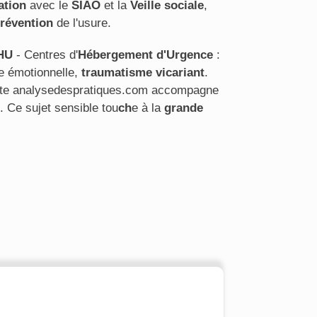
ation
avec le
SIAO
et la
Veille sociale
,
révention
de l'usure.
HU
- Centres d'
Hébergement d'Urgence
:
e émotionnelle,
traumatisme vicariant
.
e site analysedespratiques.com accompagne
. Ce sujet sensible tou
ch
e à la
grande