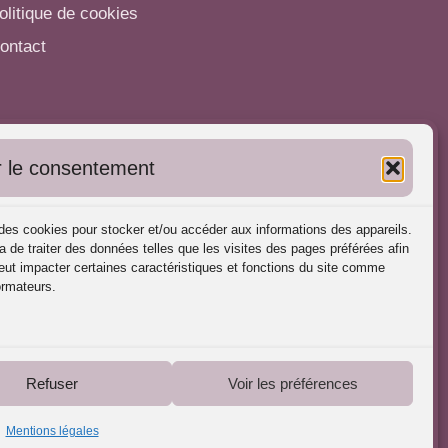
olitique de cookies
ontact
utres informations
 le consentement
'inscrire dans l'Annuaire
ubliez vos formations
s des cookies pour stocker et/ou accéder aux informations des appareils.
harte déontologique
a de traiter des données telles que les visites des pages préférées afin
ut impacter certaines caractéristiques et fonctions du site comme
éférences d'intervention
ormateurs.
artenaires du Portail
Refuser
Voir les préférences
Mentions légales