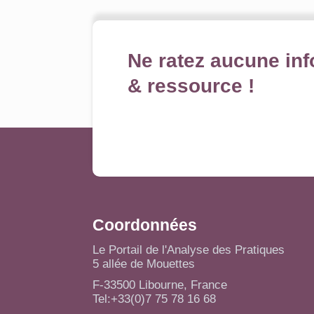
Ne ratez aucune inf
& ressource !
Coordonnées
Le Portail de l'Analyse des Pratiques
5 allée de Mouettes
F-33500 Libourne, France
Tel:+33(0)7 75 78 16 68