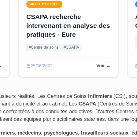
APPEL D'OFFRES
CSAPA recherche
intervenant en analyse des
pratiques - Eure
#Centre de soins
#CSAPA
→
Voir →
29/06/2022
usieurs réalités. Les Centres de Soins
Infirmiers
(CSI), sou
nant à domicile et au cabinet. Les
CSAPA
(Centres de Soin
confrontées à des conduites addictives. D'autres Centres d
isent des équipes pluridisciplinaires salariées, dans une log
irmiers
,
médecins
,
psychologues
,
travailleurs sociaux
,
éd