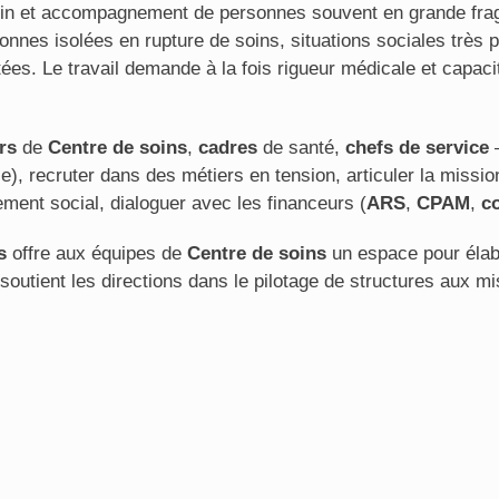
in et accompagnement de personnes souvent en grande fragil
onnes isolées en rupture de soins, situations sociales très 
es. Le travail demande à la fois rigueur médicale et capacit
rs
de
Centre de soins
,
cadres
de santé,
chefs de service
—
e), recruter dans des métiers en tension, articuler la missi
ent social, dialoguer avec les financeurs (
ARS
,
CPAM
,
co
s
offre aux équipes de
Centre de soins
un espace pour élabo
soutient les directions dans le pilotage de structures aux mi