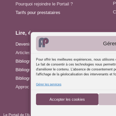
P
Pourquoi rejoindre le Portail ?
C
Tarifs pour prestataires
Lire, écrire...
A
Gérer
Devenir rédacteur
S
Articles - Actualités
P
Pour offrir les meilleures expériences, nous utilison
Bibliographie: Analyse des Pratiques
C
Le fait de consentir à ces technologies nous permettr
d'améliorer le contenu. L'absence de consentement pe
Bibliographie: Supervision
R
l'affichage de la géolocalisation des intervenants et f
Bibliographie: Autres méthodes
P
Gérer les services
Approches de l'Analyse des pratiques
Accepter les cookies
Le Portail de l'Analyse des Pratiques © 2025 - Tous droits réservés