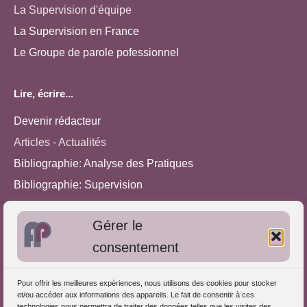
La Supervision d'équipe
La Supervision en France
Le Groupe de parole pofessionnel
Lire, écrire...
Devenir rédacteur
Articles - Actualités
Bibliographie: Analyse des Pratiques
Bibliographie: Supervision
Bibliographie: Autres méthodes
Gérer le
Approches de l'Analyse des pratiques
consentement
Autres informations
Pour offrir les meilleures expériences, nous utilisons des cookies pour stocker
S'inscrire dans l'Annuaire
et/ou accéder aux informations des appareils. Le fait de consentir à ces
technologies nous permettra de traiter des données telles que les visites des