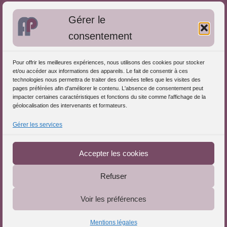
Bibliographie: Autres méthodes
Gérer le
Approches de l'Analyse des pratiques
consentement
Autres informations
Pour offrir les meilleures expériences, nous utilisons des cookies pour stocker
S'inscrire dans l'Annuaire
et/ou accéder aux informations des appareils. Le fait de consentir à ces
technologies nous permettra de traiter des données telles que les visites des
Publiez vos formations
pages préférées afin d'améliorer le contenu. L'absence de consentement peut
impacter certaines caractéristiques et fonctions du site comme l'affichage de la
Charte déontologique
géolocalisation des intervenants et formateurs.
Références d'intervention
Gérer les services
Partenaires du Portail
Accepter les cookies
Refuser
Le Portail de l'Analyse des Pratiques © 2025 - Tous droits
Voir les préférences
réservés
Mentions légales