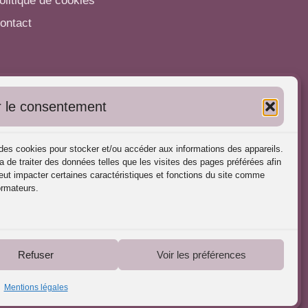
olitique de cookies
ontact
utres informations
 le consentement
'inscrire dans l'Annuaire
ubliez vos formations
s des cookies pour stocker et/ou accéder aux informations des appareils.
harte déontologique
a de traiter des données telles que les visites des pages préférées afin
ut impacter certaines caractéristiques et fonctions du site comme
éférences d'intervention
ormateurs.
artenaires du Portail
Refuser
Voir les préférences
Mentions légales