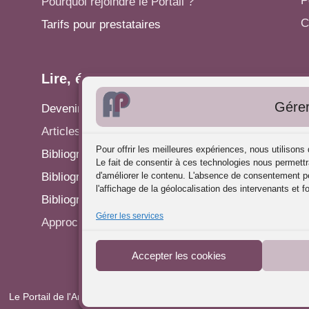
P
Pourquoi rejoindre le Portail ?
C
Tarifs pour prestataires
Lire, écrire...
A
Gérer
Devenir rédacteur
S
Articles - Actualités
P
Pour offrir les meilleures expériences, nous utilison
Bibliographie: Analyse des Pratiques
C
Le fait de consentir à ces technologies nous permettr
Bibliographie: Supervision
d'améliorer le contenu. L'absence de consentement pe
R
l'affichage de la géolocalisation des intervenants et f
Bibliographie: Autres méthodes
P
Gérer les services
Approches de l'Analyse des pratiques
Accepter les cookies
Le Portail de l'Analyse des Pratiques © 2025 - Tous droits réservés