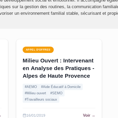
 le développement social et émotionnel. Il accompagne égale
ques sur la gestion des routines, la communication familiale 
favoriser un environnement familial stable, sécurisant et pro
APPEL D'OFFRES
Milieu Ouvert : Intervenant
en Analyse des Pratiques -
f
Alpes de Haute Provence
#AEMO
#Aide Éducatif à Domicile
#Milieu ouvert
#SEMO
#Travailleurs sociaux
→
Voir →
16/01/2019