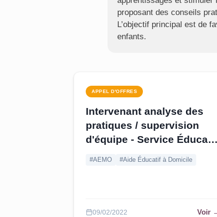
apprentissages et stimuler
proposant des conseils prati
L’objectif principal est de 
enfants.
APPEL D'OFFRES
Intervenant analyse des
pratiques / supervision
d'équipe - Service Éducati
- Paris |
Pourvu au 08/03
#AEMO
#Aide Éducatif à Domicile
Voir 
09/02/2022