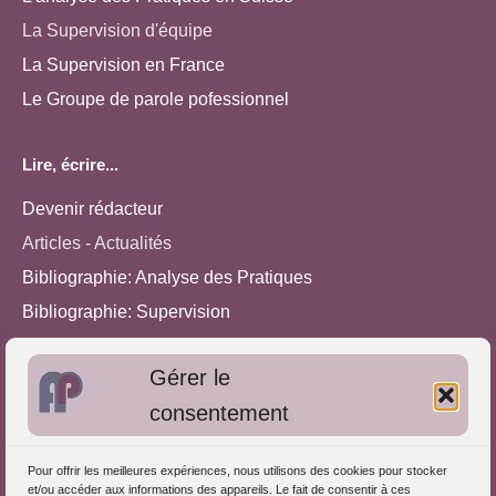
La Supervision d'équipe
La Supervision en France
Le Groupe de parole pofessionnel
Lire, écrire...
Devenir rédacteur
Articles - Actualités
Bibliographie: Analyse des Pratiques
Bibliographie: Supervision
Bibliographie: Autres méthodes
Gérer le
Approches de l'Analyse des pratiques
consentement
Autres informations
Pour offrir les meilleures expériences, nous utilisons des cookies pour stocker
S'inscrire dans l'Annuaire
et/ou accéder aux informations des appareils. Le fait de consentir à ces