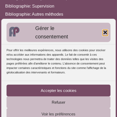
Bibliographie: Supervision
Bibliographie: Autres méthodes
Approches de l'Analyse des pratiques
Gérer le
consentement
Autres informations
S'inscrire dans l'Annuaire
Pour offrir les meilleures expériences, nous utilisons des cookies pour stocker
et/ou accéder aux informations des appareils. Le fait de consentir à ces
Publiez vos formations
technologies nous permettra de traiter des données telles que les visites des
pages préférées afin d'améliorer le contenu. L'absence de consentement peut
Charte déontologique
impacter certaines caractéristiques et fonctions du site comme l'affichage de la
Références d'intervention
géolocalisation des intervenants et formateurs.
Téléchargez le Guide
Partenaires du Portail
Accepter les cookies
Refuser
Le Portail de l'Analyse des Pratiques © 2025 - Tous droits
Voir les préférences
réservés