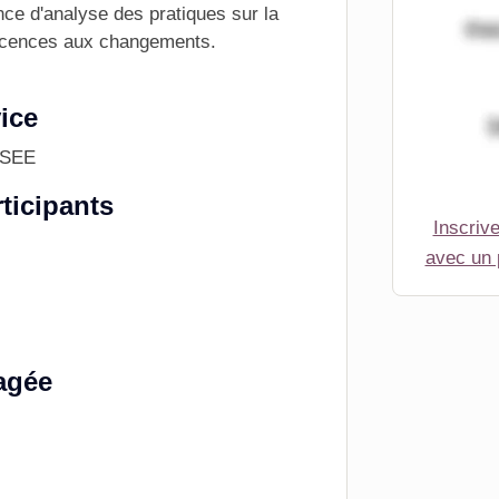
ce d'analyse des pratiques sur la
icences aux changements.
.
ice
ISEE
ticipants
Inscriv
avec un
agée