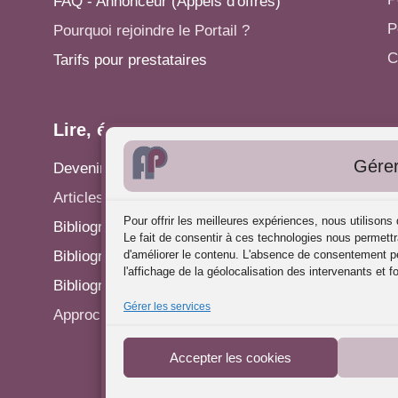
FAQ - Annonceur (Appels d'offres)
P
Pourquoi rejoindre le Portail ?
C
Tarifs pour prestataires
Lire, écrire...
A
Gérer
Devenir rédacteur
S
Articles - Actualités
P
Pour offrir les meilleures expériences, nous utilison
Bibliographie: Analyse des Pratiques
C
Le fait de consentir à ces technologies nous permettr
Bibliographie: Supervision
d'améliorer le contenu. L'absence de consentement pe
R
l'affichage de la géolocalisation des intervenants et f
Bibliographie: Autres méthodes
P
Gérer les services
Approches de l'Analyse des pratiques
Accepter les cookies