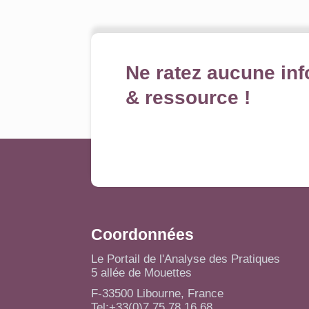
Ne ratez aucune inf
& ressource !
Coordonnées
Le Portail de l'Analyse des Pratiques
5 allée de Mouettes
F-33500 Libourne, France
Tel:+33(0)7 75 78 16 68