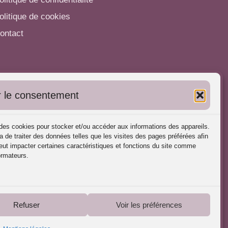
olitique de cookies
ontact
utres informations
 le consentement
'inscrire dans l'Annuaire
ubliez vos formations
s des cookies pour stocker et/ou accéder aux informations des appareils.
harte déontologique
a de traiter des données telles que les visites des pages préférées afin
ut impacter certaines caractéristiques et fonctions du site comme
éférences d'intervention
ormateurs.
artenaires du Portail
Refuser
Voir les préférences