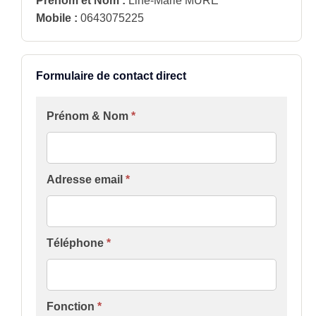
Prénom et Nom :
Line-Marie MURE
Mobile :
0643075225
Formulaire de contact direct
Formulaire
Prénom & Nom
*
[Contact
Groupe
INTER]
Adresse email
*
Téléphone
*
Fonction
*