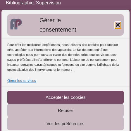
Bibliographie: Supervision
Bibliographie: Autres méthodes
Gérer le
Approches de l'Analyse des pratiques
consentement
Autres informations
Pour offrir les meilleures expériences, nous utilisons des cookies pour stocker
S'inscrire dans l'Annuaire
et/ou accéder aux informations des appareils. Le fait de consentir à ces
technologies nous permettra de traiter des données telles que les visites des
Publiez vos formations
pages préférées afin d'améliorer le contenu. L'absence de consentement peut
impacter certaines caractéristiques et fonctions du site comme l'affichage de la
Charte déontologique
géolocalisation des intervenants et formateurs.
Références d'intervention
Gérer les services
Téléchargez le Guide
Partenaires du Portail
Accepter les cookies
Refuser
Le Portail de l'Analyse des Pratiques © 2025 - Tous droits
Voir les préférences
réservés