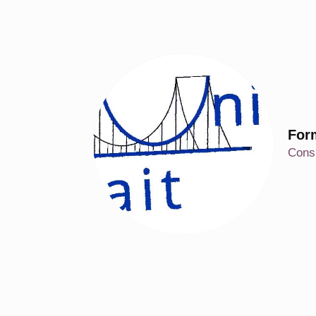
For
Consu