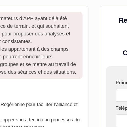
imateurs d’APP ayant déjà été
Re
e de terrain, et qui souhaitent
re pour proposer des analyses et
t consistantes.
lles appartenant à des champs
C
s pourront enrichir leurs
groupes et se mettre au travail de
yse des séances et des situations.
Formu
Prén
[Cont
Form
Rogérienne pour faciliter l’alliance et
Inter
Télé
velopper son attention au processus du