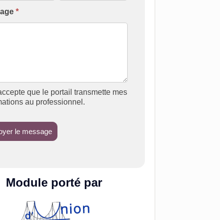
sage
*
accepte que le portail transmette mes
mations au professionnel.
oyer le message
Module porté par