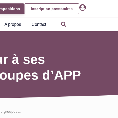
ropositions
Inscription prestataires
A propos
Contact
r à ses
groupes d’APP
 de groupes d’APP
...
...