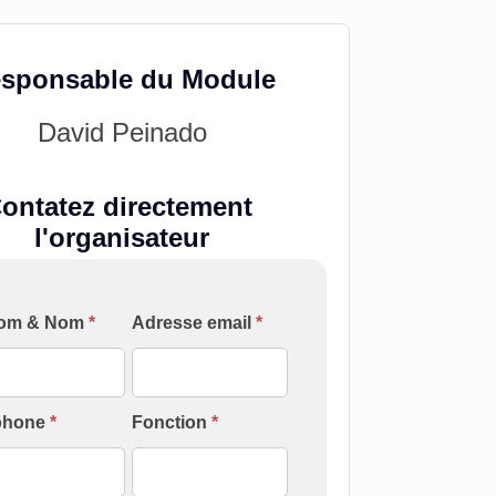
sponsable du Module
David Peinado
ontatez directement
l'organisateur
laire
om & Nom
*
Adresse email
*
act
ation
venant]
phone
*
Fonction
*