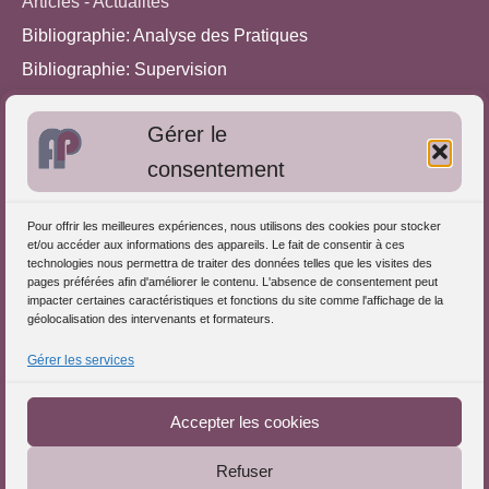
Articles - Actualités
Bibliographie: Analyse des Pratiques
Bibliographie: Supervision
Bibliographie: Autres méthodes
Gérer le
Approches de l'Analyse des pratiques
consentement
Autres informations
Pour offrir les meilleures expériences, nous utilisons des cookies pour stocker
S'inscrire dans l'Annuaire
et/ou accéder aux informations des appareils. Le fait de consentir à ces
technologies nous permettra de traiter des données telles que les visites des
Publiez vos formations
pages préférées afin d'améliorer le contenu. L'absence de consentement peut
impacter certaines caractéristiques et fonctions du site comme l'affichage de la
Charte déontologique
géolocalisation des intervenants et formateurs.
Références d'intervention
Gérer les services
Partenaires du Portail
Accepter les cookies
Refuser