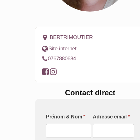
BERTRIMOUTIER
Site internet
0767880684
Contact direct
Formulaire
Prénom & Nom
*
Adresse email
*
[Contact
Intervenant]