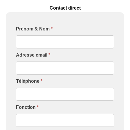
Contact direct
Formulaire
Prénom & Nom
*
[Contact
Intervenant]
Adresse email
*
Téléphone
*
Fonction
*