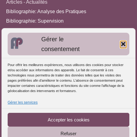
Articles - Actualités
Bibliographie: Analyse des Pratiques
Bibliographie: Supervision
Bibliographie: Autres méthodes
Gérer le
Approches de l'Analyse des pratiques
consentement
Autres informations
Pour offrir les meilleures expériences, nous utilisons des cookies pour stocker
S'inscrire dans l'Annuaire
et/ou accéder aux informations des appareils. Le fait de consentir à ces
technologies nous permettra de traiter des données telles que les visites des
Publiez vos formations
pages préférées afin d'améliorer le contenu. L'absence de consentement peut
impacter certaines caractéristiques et fonctions du site comme l'affichage de la
Charte déontologique
géolocalisation des intervenants et formateurs.
Références d'intervention
Gérer les services
Téléchargez le Guide
Partenaires du Portail
Accepter les cookies
Refuser