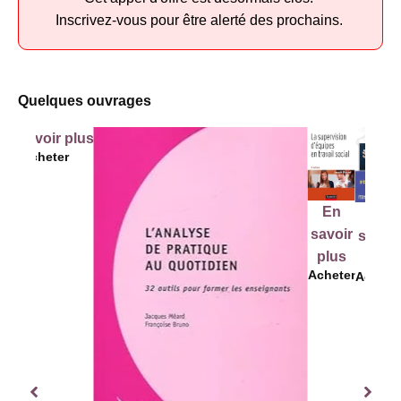
Inscrivez-vous pour être alerté des prochains.
Quelques ouvrages
En savoir plus
Acheter
En
En
savoir
savoir
plus
plus
Acheter
Achete