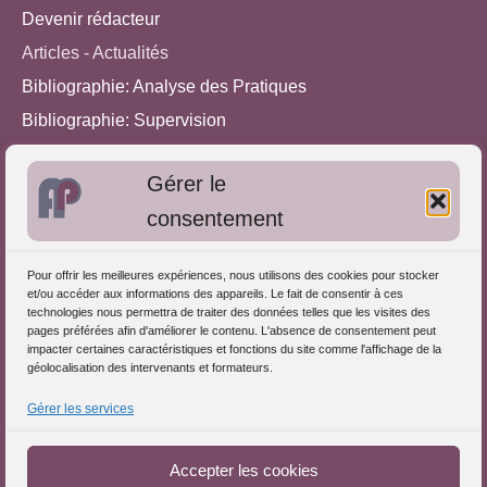
Devenir rédacteur
Articles - Actualités
Bibliographie: Analyse des Pratiques
Bibliographie: Supervision
Bibliographie: Autres méthodes
Gérer le
Approches de l'Analyse des pratiques
consentement
Autres informations
Pour offrir les meilleures expériences, nous utilisons des cookies pour stocker
S'inscrire dans l'Annuaire
et/ou accéder aux informations des appareils. Le fait de consentir à ces
technologies nous permettra de traiter des données telles que les visites des
Publiez vos formations
pages préférées afin d'améliorer le contenu. L'absence de consentement peut
impacter certaines caractéristiques et fonctions du site comme l'affichage de la
Charte déontologique
géolocalisation des intervenants et formateurs.
Références d'intervention
Gérer les services
Téléchargez le Guide
Partenaires du Portail
Accepter les cookies