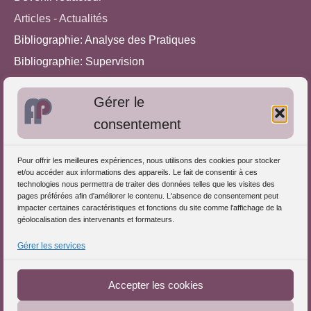
Articles - Actualités
Bibliographie: Analyse des Pratiques
Bibliographie: Supervision
Bibliographie: Autres méthodes
Gérer le
Approches de l'Analyse des pratiques
consentement
Autres informations
Pour offrir les meilleures expériences, nous utilisons des cookies pour stocker
S'inscrire dans l'Annuaire
et/ou accéder aux informations des appareils. Le fait de consentir à ces
technologies nous permettra de traiter des données telles que les visites des
Publiez vos formations
pages préférées afin d'améliorer le contenu. L'absence de consentement peut
impacter certaines caractéristiques et fonctions du site comme l'affichage de la
Charte déontologique
géolocalisation des intervenants et formateurs.
Références d'intervention
Gérer les services
Téléchargez le Guide
Partenaires du Portail
Accepter les cookies