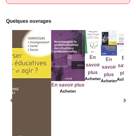
Quelques ouvrages
En
En
En
E
En
savoir
savoir
savoir
sav
savoir
plus
plus
plus
pl
plus
Acheter
Acheter
Acheter
Ach
Acheter
En savoir plus
Acheter