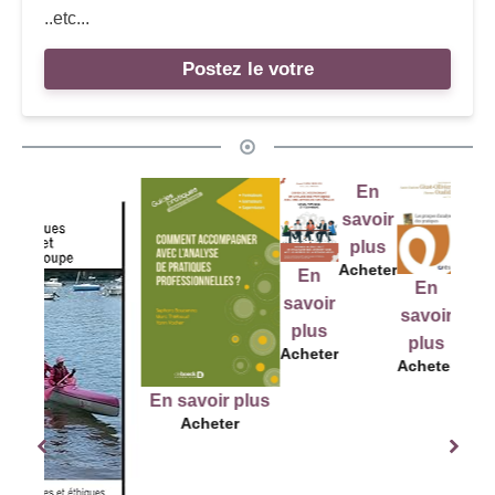
..etc...
Postez le votre
En
savoir
plus
Acheter
En
En
E
En
savoir
savoir
savo
savoir
plus
plus
plu
plus
Acheter
Acheter
Ache
Acheter
En savoir plus
Acheter