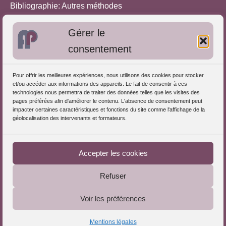
Bibliographie: Autres méthodes
Approches de l'Analyse des pratiques
Gérer le
consentement
Autres informations
S'inscrire dans l'Annuaire
Pour offrir les meilleures expériences, nous utilisons des cookies pour stocker
et/ou accéder aux informations des appareils. Le fait de consentir à ces
Publiez vos formations
technologies nous permettra de traiter des données telles que les visites des
pages préférées afin d'améliorer le contenu. L'absence de consentement peut
Charte déontologique
impacter certaines caractéristiques et fonctions du site comme l'affichage de la
Références d'intervention
géolocalisation des intervenants et formateurs.
Téléchargez le Guide
Partenaires du Portail
Accepter les cookies
Refuser
Le Portail de l'Analyse des Pratiques © 2025 - Tous droits
Voir les préférences
réservés
Mentions légales