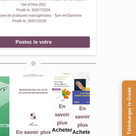
Val-d'Oise (95)
Posté le:
30/07/2026
yse de pratiques managériales - Tarn-et-Garonne
Posté le:
30/07/2026
Postez le votre
Téléchargez le Guide
En
En
En
En
savoir
savoir
savoir
savoir
plus
plus
plus
plus
Acheter
Acheter
Acheter
A
En savoir plus
Acheter