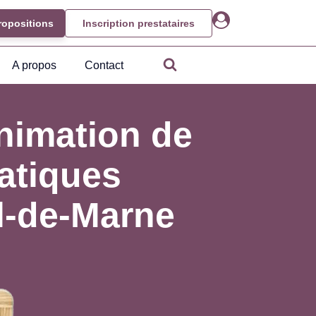
ropositions
Inscription prestataires
A propos
Contact
nimation de
atiques
l-de-Marne