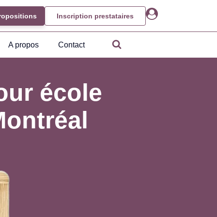
ropositions
Inscription prestataires
A propos
Contact
our école
Montréal