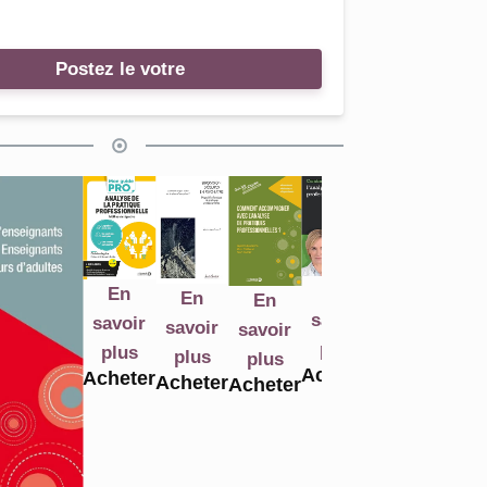
Postez le votre
En
En
En
En
En
En
E
savoir
savoir
savoir
savoir
savoir
savoir
sav
plus
plus
plus
plus
plus
plus
pl
Acheter
Acheter
Acheter
Acheter
Acheter
Acheter
Ach