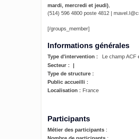
mardi, mercredi et jeudi)
,
(514) 596 4800 poste 4812 |
mavel.l@c
[/groups_member]
Informations générales
Type d'intervention :
Le champ ACF es
Secteur :
|
Type de structure :
Public accueilli :
Localisation :
France
Participants
Métier des participants
:
Nombre de participants
: