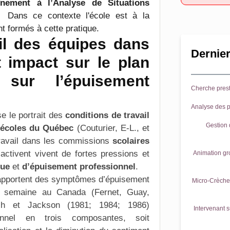
înement à l’Analyse de Situations
Dans ce contexte l'école est à la
nt formés à cette pratique.
il des équipes dans
Dernier
t impact sur le plan
 sur l’épuisement
Cherche prest
Analyse des p
e le portrait des
conditions de travail
Gestion d
écoles du Québec
(Couturier, E-L., et
 travail dans les commissions
scolaires
 activent vivent de fortes pressions et
Animation gr
que
et
d’épuisement professionnel
.
rapportent des symptômes d’épuisement
Micro-Crèche 
r semaine au Canada (Fernet, Guay,
ch et Jackson (1981; 1984; 1986)
Intervenant s
nnel
en trois composantes, soit