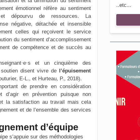
lisation et la diminution du sentiment
..etc...
ement émotionnel réfère au sentiment
é et dépourvu de ressources. La
nse négative, détachée et insensible
ment celles qui reçoivent le service
inution du sentiment d’accomplissement
timent de compétence et de succès au
seignant·e·s et un cinquième des
 soutien disent vivre de
l’épuisement
uturier, E-L., et Hurteau, P., 2018).
portant de prendre en considération
et d’agir en prévention puisque non
t la satisfaction au travail mais cela
ignement et de l’ensemble des services
gnement d’équipe
uipe s’appuie sur des méthodologies