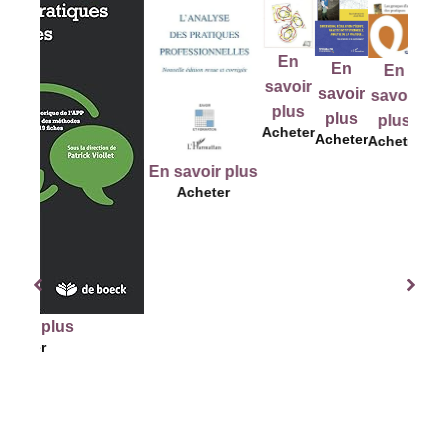
E
En
En
En
En
savo
savoir
savoir
savoir
savoir
plu
plus
plus
plus
plus
Ache
Acheter
Acheter
Acheter
Acheter
En savoir plus
Acheter
us