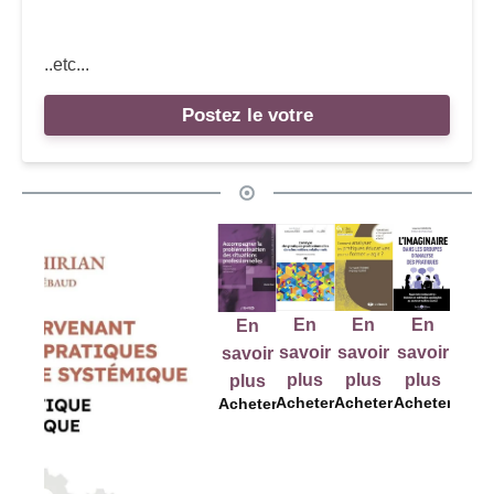
..etc...
Postez le votre
En
En
En
En
En
E
savoir
savoir
savoir
savoir
savoir
sav
plus
plus
plus
plus
plus
pl
Acheter
Acheter
Acheter
Acheter
Acheter
Ache