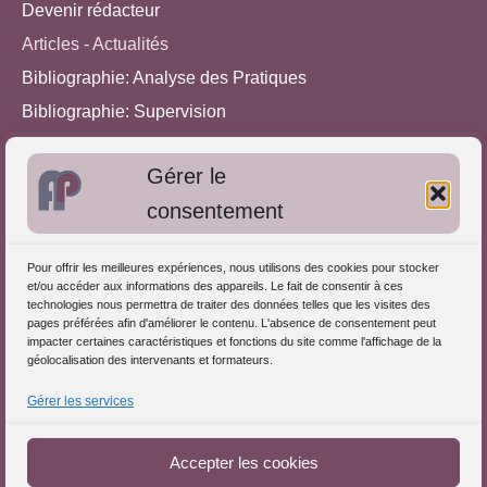
Devenir rédacteur
Articles - Actualités
Bibliographie: Analyse des Pratiques
Bibliographie: Supervision
Bibliographie: Autres méthodes
Gérer le
Approches de l'Analyse des pratiques
consentement
Autres informations
Pour offrir les meilleures expériences, nous utilisons des cookies pour stocker
S'inscrire dans l'Annuaire
et/ou accéder aux informations des appareils. Le fait de consentir à ces
technologies nous permettra de traiter des données telles que les visites des
Publiez vos formations
pages préférées afin d'améliorer le contenu. L'absence de consentement peut
impacter certaines caractéristiques et fonctions du site comme l'affichage de la
Charte déontologique
géolocalisation des intervenants et formateurs.
Références d'intervention
Gérer les services
Téléchargez le Guide
Partenaires du Portail
Accepter les cookies