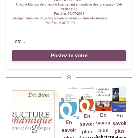
Crèche Municipale cherche Intervenant en analyse des pratiques - Val-
d'Oise (95)
Posté le:
30/07/2026
Groupe d'analyse de pratiques managériales - Tarn-et-Garonne
Posté le:
30/07/2026
..etc...
Postez le votre
En
En
E
En
En
En
savoir
savoir
sav
savoir
savoir
savoir
plus
plus
pl
plus
plus
Acheter
Acheter
Ache
Acheter
plus