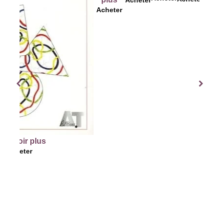
Acheter
Acheter
r plus
er