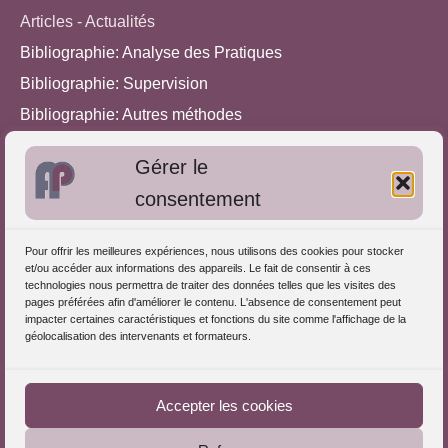
Articles - Actualités
Bibliographie: Analyse des Pratiques
Bibliographie: Supervision
Bibliographie: Autres méthodes
Approches de l'Analyse des pratiques
Gérer le
consentement
Autres informations
S'inscrire dans l'Annuaire
Pour offrir les meilleures expériences, nous utilisons des cookies pour stocker
et/ou accéder aux informations des appareils. Le fait de consentir à ces
Publiez vos formations
technologies nous permettra de traiter des données telles que les visites des
pages préférées afin d'améliorer le contenu. L'absence de consentement peut
Charte déontologique
impacter certaines caractéristiques et fonctions du site comme l'affichage de la
Références d'intervention
géolocalisation des intervenants et formateurs.
Téléchargez le Guide
Partenaires du Portail
Accepter les cookies