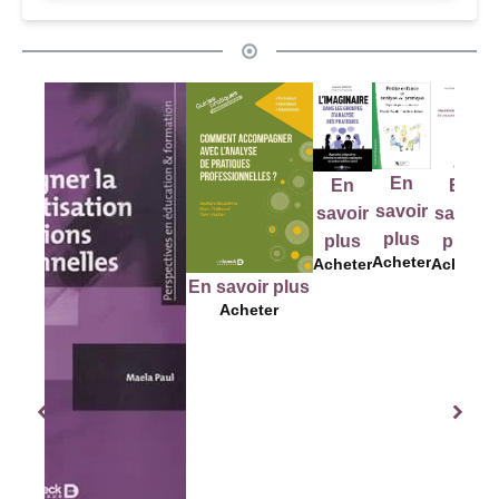
En
En
E
En
En
savoir
savoir
sav
savoir
savoir
plus
plus
pl
plus
plus
Acheter
Acheter
Ache
Acheter
Acheter
En savoir plus
Acheter