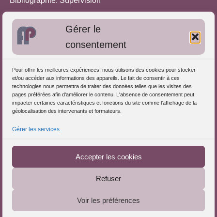
Bibliographie: Supervision
Bibliographie: Autres méthodes
Gérer le
Approches de l'Analyse des pratiques
consentement
Autres informations
Pour offrir les meilleures expériences, nous utilisons des cookies pour stocker
S'inscrire dans l'Annuaire
et/ou accéder aux informations des appareils. Le fait de consentir à ces
technologies nous permettra de traiter des données telles que les visites des
Publiez vos formations
pages préférées afin d'améliorer le contenu. L'absence de consentement peut
impacter certaines caractéristiques et fonctions du site comme l'affichage de la
Charte déontologique
géolocalisation des intervenants et formateurs.
Références d'intervention
Gérer les services
Téléchargez le Guide
Partenaires du Portail
Accepter les cookies
Refuser
Le Portail de l'Analyse des Pratiques © 2025 - Tous droits
Voir les préférences
réservés