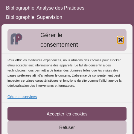
Bibliographie: Analyse des Pratiques
Bibliographie: Supervision
Bibliographie: Autres méthodes
Gérer le
Approches de l'Analyse des pratiques
consentement
Autres informations
Pour offrir les meilleures expériences, nous utilisons des cookies pour stocker
S'inscrire dans l'Annuaire
et/ou accéder aux informations des appareils. Le fait de consentir à ces
technologies nous permettra de traiter des données telles que les visites des
Publiez vos formations
pages préférées afin d'améliorer le contenu. L'absence de consentement peut
impacter certaines caractéristiques et fonctions du site comme l'affichage de la
Charte déontologique
géolocalisation des intervenants et formateurs.
Références d'intervention
Gérer les services
Téléchargez le Guide
Partenaires du Portail
Accepter les cookies
Refuser