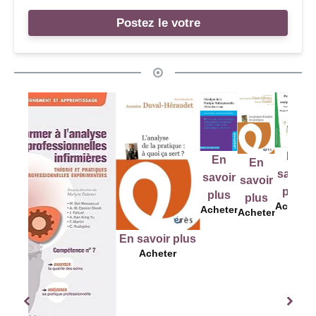
Postez le votre
En
En
E
En
En
savoir
savoir
sav
savoir
savoir
plus
plus
pl
plus
plus
Acheter
Acheter
Ach
Acheter
Acheter
En savoir plus
Acheter