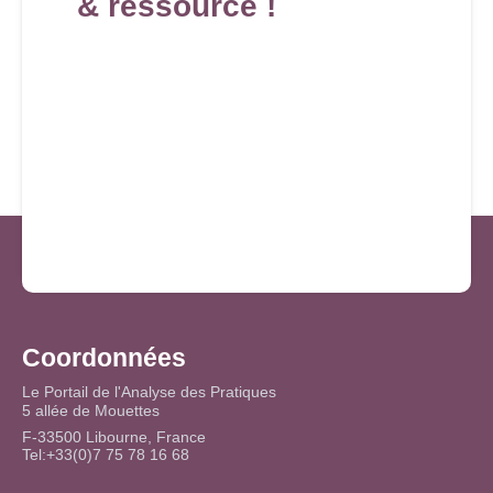
& ressource !
Coordonnées
Le Portail de l'Analyse des Pratiques
5 allée de Mouettes
F-33500 Libourne, France
Tel:+33(0)7 75 78 16 68