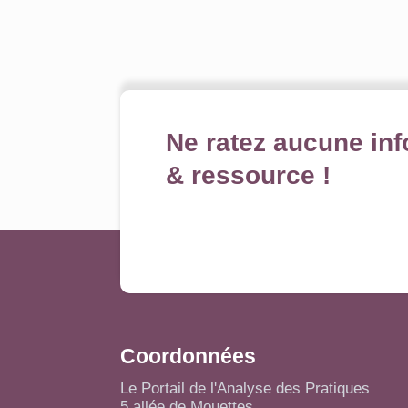
Ne ratez aucune inf
& ressource !
Coordonnées
Le Portail de l'Analyse des Pratiques
5 allée de Mouettes