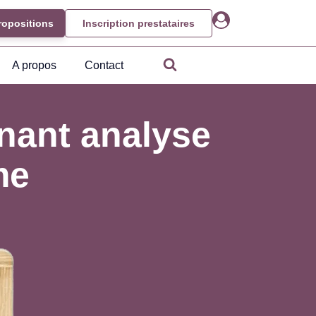
ropositions
Inscription prestataires
A propos
Contact
enant analyse
me