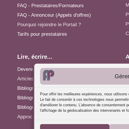
M
FAQ - Prestataires/Formateurs
P
FAQ - Annonceur (Appels d'offres)
P
Pourquoi rejoindre le Portail ?
C
Tarifs pour prestataires
Lire, écrire...
A
Devenir rédacteur
S
Gérer
Articles - Actualités
P
Bibliographie: Analyse des Pratiques
C
Pour offrir les meilleures expériences, nous utilison
Bibliographie: Supervision
R
Le fait de consentir à ces technologies nous permettr
d'améliorer le contenu. L'absence de consentement pe
Bibliographie: Autres méthodes
P
l'affichage de la géolocalisation des intervenants et f
Approches de l'Analyse des pratiques