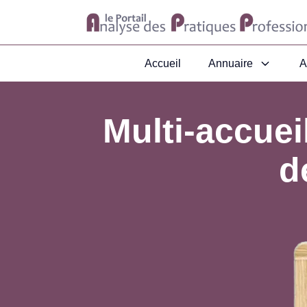
Accueil
Annuaire
A
Multi-accuei
d