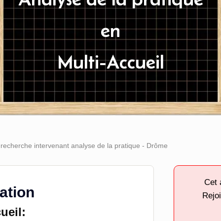
en
Multi-Accueil
l recherche intervenant analyse de la pratique - Drôme
Cet 
tation
Rejoi
ueil: