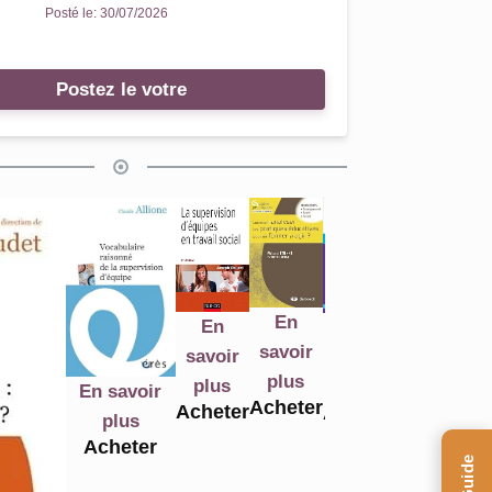
Posté le:
30/07/2026
Postez le votre
En
En
En
En
En
savoir
savoir
savoir
s
savoir
savoir
plus
plus
plus
plus
plus
En savoir
Acheter
Acheter
Acheter
Ac
Acheter
Acheter
plus
Acheter