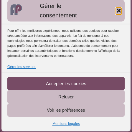
Gérer le
Approches de l'Analyse des pratiques
consentement
Autres informations
Pour offrir les meilleures expériences, nous utilisons des cookies pour stocker
S'inscrire dans l'Annuaire
et/ou accéder aux informations des appareils. Le fait de consentir à ces
technologies nous permettra de traiter des données telles que les visites des
Publiez vos formations
pages préférées afin d'améliorer le contenu. L'absence de consentement peut
impacter certaines caractéristiques et fonctions du site comme l'affichage de la
Charte déontologique
géolocalisation des intervenants et formateurs.
Références d'intervention
Gérer les services
Téléchargez le Guide
Partenaires du Portail
Accepter les cookies
Refuser
Le Portail de l'Analyse des Pratiques © 2025 - Tous droits
Voir les préférences
réservés
Mentions légales