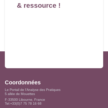
& ressource !
Coordonnées
Le Portail de l'Analyse des Pratiques
5 allée de Mouettes
F-33500 Libourne, France
Tel:+33(0)7 75 78 16 68