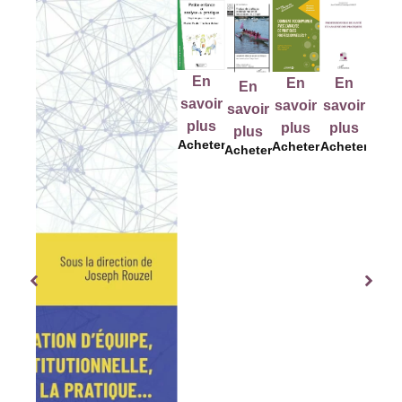
E
En
En
En
En
En
savo
savoir
savoir
savoir
savoir
savoir
pl
plus
plus
plus
plus
plus
Ache
Acheter
Acheter
Acheter
Acheter
Acheter